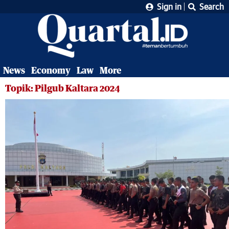
Sign in
Search
News
Economy
Law
More
Topik: Pilgub Kaltara 2024