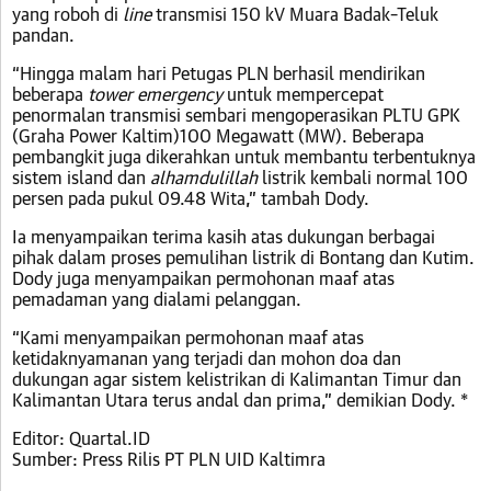
yang roboh di
line
transmisi 150 kV Muara Badak–Teluk
pandan.
“Hingga malam hari Petugas PLN berhasil mendirikan
beberapa
tower emergency
untuk mempercepat
penormalan transmisi sembari mengoperasikan PLTU GPK
(Graha Power Kaltim)100 Megawatt (MW). Beberapa
pembangkit juga dikerahkan untuk membantu terbentuknya
sistem island dan
alhamdulillah
listrik kembali normal 100
persen pada pukul 09.48 Wita,” tambah Dody.
Ia menyampaikan terima kasih atas dukungan berbagai
pihak dalam proses pemulihan listrik di Bontang dan Kutim.
Dody juga menyampaikan permohonan maaf atas
pemadaman yang dialami pelanggan.
“Kami menyampaikan permohonan maaf atas
ketidaknyamanan yang terjadi dan mohon doa dan
dukungan agar sistem kelistrikan di Kalimantan Timur dan
Kalimantan Utara terus andal dan prima,” demikian Dody. *
Editor: Quartal.ID
Sumber: Press Rilis PT PLN UID Kaltimra