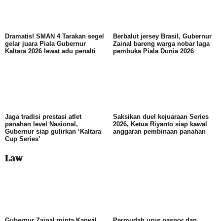
Dramatis! SMAN 4 Tarakan segel
Berbalut jersey Brasil, Gubernur
gelar juara Piala Gubernur
Zainal bareng warga nobar laga
Kaltara 2026 lewat adu penalti
pembuka Piala Dunia 2026
Jaga tradisi prestasi atlet
Saksikan duel kejuaraan Series
panahan level Nasional,
2026, Ketua Riyanto siap kawal
Gubernur siap gulirkan ‘Kaltara
anggaran pembinaan panahan
Cup Series’
Law
Gubernur Zainal minta Kanwil
Permudah urus paspor dan