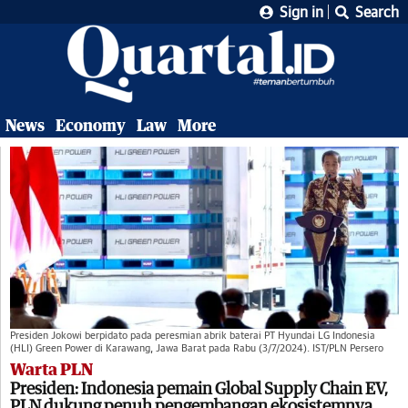
Sign in
Search
News
Economy
Law
More
Presiden Jokowi berpidato pada peresmian abrik baterai PT Hyundai LG Indonesia
(HLI) Green Power di Karawang, Jawa Barat pada Rabu (3/7/2024). IST/PLN Persero
Warta PLN
Presiden: Indonesia pemain Global Supply Chain EV,
PLN dukung penuh pengembangan ekosistemnya