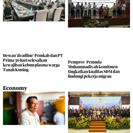
Dewan ‘deadline’ Pemkab dan PT
Prima 30 hari selesaikan
Pemprov-Pemuda
kewajiban kebun plasma warga
Muhammadiyah komitmen
Tanah Kuning
tingkatkan kualitas SDM dan
lindungi pekerja migran
Economy