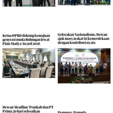
Gelorakan Nasionalisme, Dewan
Ketua DPRD dukung kemajuan
ajak masyarakat isi kemerdekaan
generasi muda Bulungan lewat
dengan kontribusi nyata
Piala Madya Award 2026
Dewan ‘deadline’ Pemkab dan PT
Prima 30 hari selesaikan
Pemprov-Pemuda