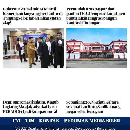
Gubernur Zainal minta Kanwil
Permudah urus paspor dan
Kemenham langsung berkantor di
pantau TKA, Pemprov komitmen
Tanjung Selor, hibah lahan sudah
bantu lahan Imigrasi bangun
siap!
kantor di Bulungan
Sepanjang 2025 Kejati Kaltara
Demi supremasi hukum, Wagub
selamatkan Rp10,8 miliar uang
Ingkong Ala ajak advokat baru
negara dari kerugian
PERADI SAI jadi kompas moral
FYI
TIM
KONTAK
PEDOMAN MEDIA SIBER
© 2023 Quartal.id. All rights reserved. Developed by
Benuanta.id