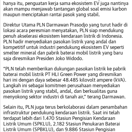
hanya itu, penguatan kerja sama ekosistem EV juga nantinya
akan mampu menjawab tantangan global soal emisi karbon
maupun menciptakan rantai pasok yang stabil.
Direktur Utama PLN Darmawan Prasodjo yang turut hadir di
lokasi acara peresmian menyatakan, PLN siap mendukung
penuh akselerasi ekosistem kendaraan listrik di Indonesia.
PLN hadir menyediakan pasokan listrik yang andal dan
kompetitif untuk industri pendukung ekosistem EV seperti
smelter mineral dan pabrik baterai mobil listrik yang baru
saja diresmikan Presiden Joko Widodo.
“PLN telah memberikan dukungan pasokan listrik ke pabrik
baterai mobil listrik PT HLI Green Power yang diresmikan
hari ini dengan daya sebesar 48.485 kilovolt ampere (kVA).
Langkah ini sebagai komitmen perusahaan menyediakan
pasokan listrik yang stabil, andal, dan berkualitas guna
menyokong sektor industri di tanah air,” terang Darmawan.
Selain itu, PLN juga terus berkolaborasi dalam penambahan
infrastruktur pendukung kendaraan listrik. Saat ini telah
terdapat lebih dari 1.470 Stasiun Pengisian Kendaraan
Listrik Umum (SPKLU), 2.182 Stasiun Penukaran Baterai
Listrik Umum (SPBKLU), dan 9.886 Stasiun Pengisian