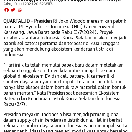
Rabu, 10 Juli 2024 20:52 WITA
QUARTAL.ID –
Presiden RI Joko Widodo meresmikan pabrik
baterai PT Hyundai LG Indonesia (HLI) Green Power di
Karawang, Jawa Barat pada Rabu (3/7/2024). Proyek
kolaborasi antara Indonesia-Korea Selatan ini akan menjadi
pabrik sel baterai pertama dan terbesar di Asia Tenggara
yang akan mendukung ekosistem kendaraan listrik di
Indonesia.
“Hari ini kita telah memulai babak baru dalam meletakkan
sebuah tonggak komitmen kita untuk menjadi pemain
global di ekosistem EV dan cell battery. Kita memiliki
sumber daya alam yang melimpah, tetapi berpuluh tahun
hanya kita ekspor dalam bentuk raw material dalam bentuk
bahan mentah,” kata Presiden saat peresmian Ekosistem
Baterai dan Kendaraan Listrik Korea Selatan di Indonesia,
Rabu (3/7).
Presiden meyakini Indonesia bisa menjadi pemain global
dalam supply chain kendaraan listrik dunia. Hal ini berkat
kekuatan sumber daya alam Indonesia yang melimpah serta
semangat hilirisasi yang menjadi modal kuat untuk bersaing