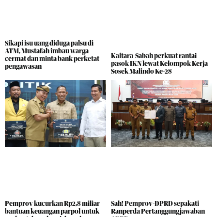
Sikapi isu uang diduga palsu di
ATM, Mustafah imbau warga
Kaltara-Sabah perkuat rantai
cermat dan minta bank perketat
pasok IKN lewat Kelompok Kerja
pengawasan
Sosek Malindo Ke-28
Pemprov kucurkan Rp2,8 miliar
Sah! Pemprov-DPRD sepakati
bantuan keuangan parpol untuk
Ranperda Pertanggungjawaban