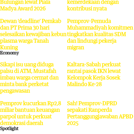
Bulungan lewat Piala
kemerdekaan dengan
Madya Award 2026
kontribusi nyata
Dewan ‘deadline’ Pemkab
Pemprov-Pemuda
dan PT Prima 30 hari
Muhammadiyah komitmen
selesaikan kewajiban kebun
tingkatkan kualitas SDM
plasma warga Tanah
dan lindungi pekerja
Kuning
migran
Economy
Sikapi isu uang diduga
Kaltara-Sabah perkuat
palsu di ATM, Mustafah
rantai pasok IKN lewat
imbau warga cermat dan
Kelompok Kerja Sosek
minta bank perketat
Malindo Ke-28
pengawasan
Pemprov kucurkan Rp2,8
Sah! Pemprov-DPRD
miliar bantuan keuangan
sepakati Ranperda
parpol untuk perkuat
Pertanggungjawaban APBD
demokrasi daerah
2025
Spotlight