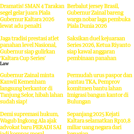
Dramatis! SMAN 4 Tarakan
Berbalut jersey Brasil,
segel gelar juara Piala
Gubernur Zainal bareng
Gubernur Kaltara 2026
warga nobar laga pembuka
lewat adu penalti
Piala Dunia 2026
Jaga tradisi prestasi atlet
Saksikan duel kejuaraan
panahan level Nasional,
Series 2026, Ketua Riyanto
Gubernur siap gulirkan
siap kawal anggaran
‘Kaltara Cup Series’
pembinaan panahan
Law
Gubernur Zainal minta
Permudah urus paspor dan
Kanwil Kemenham
pantau TKA, Pemprov
langsung berkantor di
komitmen bantu lahan
Tanjung Selor, hibah lahan
Imigrasi bangun kantor di
sudah siap!
Bulungan
Demi supremasi hukum,
Sepanjang 2025 Kejati
Wagub Ingkong Ala ajak
Kaltara selamatkan Rp10,8
advokat baru PERADI SAI
miliar uang negara dari
jadi kompas moral
kerugian