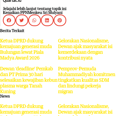
Quartal.id
Jelajahi lebih lanjut tentang topik ini
Kenaikan PPN
Menkeu Sri Mulyani
Berita Terkait
Ketua DPRD dukung
Gelorakan Nasionalisme,
kemajuan generasi muda
Dewan ajak masyarakat isi
Bulungan lewat Piala
kemerdekaan dengan
Madya Award 2026
kontribusi nyata
Dewan ‘deadline’ Pemkab
Pemprov-Pemuda
dan PT Prima 30 hari
Muhammadiyah komitmen
selesaikan kewajiban kebun
tingkatkan kualitas SDM
plasma warga Tanah
dan lindungi pekerja
Kuning
migran
News
Ketua DPRD dukung
Gelorakan Nasionalisme,
kemajuan generasi muda
Dewan ajak masyarakat isi