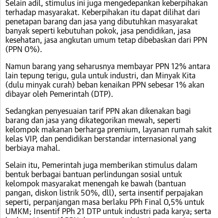
Selain adil, stimulus ini juga mengedepankan keberpihakan
terhadap masyarakat. Keberpihakan itu dapat dilihat dari
penetapan barang dan jasa yang dibutuhkan masyarakat
banyak seperti kebutuhan pokok, jasa pendidikan, jasa
kesehatan, jasa angkutan umum tetap dibebaskan dari PPN
(PPN 0%).
Namun barang yang seharusnya membayar PPN 12% antara
lain tepung terigu, gula untuk industri, dan Minyak Kita
(dulu minyak curah) beban kenaikan PPN sebesar 1% akan
dibayar oleh Pemerintah (DTP).
Sedangkan penyesuaian tarif PPN akan dikenakan bagi
barang dan jasa yang dikategorikan mewah, seperti
kelompok makanan berharga premium, layanan rumah sakit
kelas VIP, dan pendidikan berstandar internasional yang
berbiaya mahal.
Selain itu, Pemerintah juga memberikan stimulus dalam
bentuk berbagai bantuan perlindungan sosial untuk
kelompok masyarakat menengah ke bawah (bantuan
pangan, diskon listrik 50%, dll), serta insentif perpajakan
seperti, perpanjangan masa berlaku PPh Final 0,5% untuk
UMKM; Insentif PPh 21 DTP untuk industri pada karya; serta