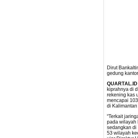
Dirut Bankal
gedung kantor
QUARTAL.ID
kiprahnya di 
rekening kas u
mencapai 103 
di Kalimantan
“Terkait jarin
pada wilayah 
sedangkan di 
53 wilayah ke