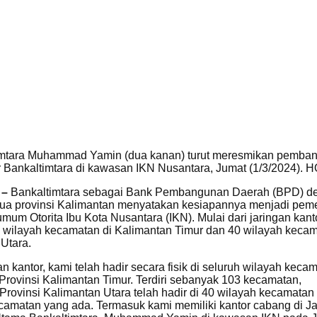
timtara Muhammad Yamin (dua kanan) turut meresmikan pemba
 Bankaltimtara di kawasan IKN Nusantara, Jumat (1/3/2024). 
 –
Bankaltimtara sebagai Bank Pembangunan Daerah (BPD) d
dua provinsi Kalimantan menyatakan kesiapannya menjadi pe
mum Otorita Ibu Kota Nusantara (IKN). Mulai dari jaringan kant
wilayah kecamatan di Kalimantan Timur dan 40 wilayah keca
 Utara.
gan kantor, kami telah hadir secara fisik di seluruh wilayah keca
Provinsi Kalimantan Timur. Terdiri sebanyak 103 kecamatan,
Provinsi Kalimantan Utara telah hadir di 40 wilayah kecamatan 
camatan yang ada. Termasuk kami memiliki kantor cabang di Ja