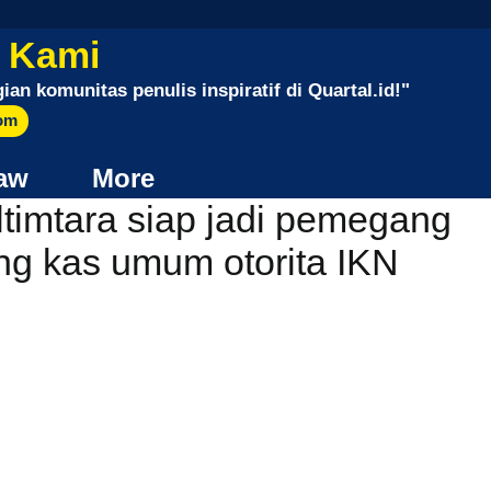
 Kami
gian komunitas penulis inspiratif di Quartal.id!"
com
aw
More
timtara siap jadi pemegang
ng kas umum otorita IKN