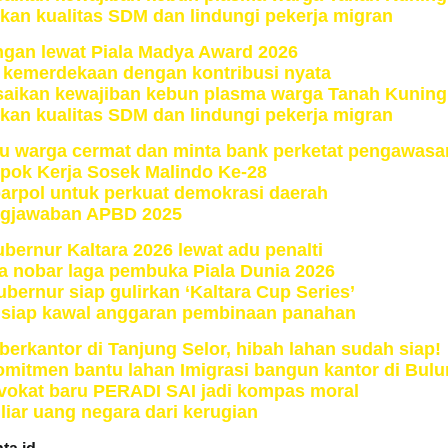
n kualitas SDM dan lindungi pekerja migran
gan lewat Piala Madya Award 2026
i kemerdekaan dengan kontribusi nyata
esaikan kewajiban kebun plasma warga Tanah Kuning
n kualitas SDM dan lindungi pekerja migran
au warga cermat dan minta bank perketat pengawasa
mpok Kerja Sosek Malindo Ke-28
arpol untuk perkuat demokrasi daerah
ngjawaban APBD 2025
bernur Kaltara 2026 lewat adu penalti
ga nobar laga pembuka Piala Dunia 2026
ubernur siap gulirkan ‘Kaltara Cup Series’
o siap kawal anggaran pembinaan panahan
rkantor di Tanjung Selor, hibah lahan sudah siap!
mitmen bantu lahan Imigrasi bangun kantor di Bul
vokat baru PERADI SAI jadi kompas moral
liar uang negara dari kerugian