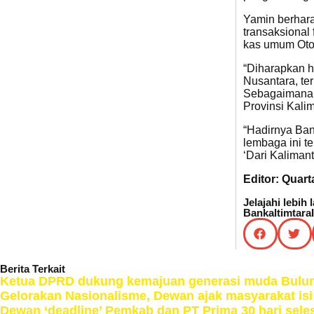
Yamin berhara
transaksional
kas umum Otor
“Diharapkan h
Nusantara, te
Sebagaimana 
Provinsi Kali
“Hadirnya Ban
lembaga ini te
‘Dari Kaliman
Editor: Quarta
Jelajahi lebih 
Bankaltimtara
Berita Terkait
Ketua DPRD dukung kemajuan generasi muda Bulun
Gelorakan Nasionalisme, Dewan ajak masyarakat is
Dewan ‘deadline’ Pemkab dan PT Prima 30 hari sel