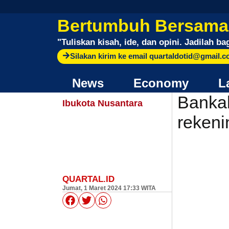
Bertumbuh Bersama
"
Tuliskan kisah, ide, dan opini. Jadilah ba
Silakan kirim ke email quartaldotid@gmail.
News
Economy
L
Bankal
Ibukota Nusantara
rekeni
QUARTAL.ID
Jumat, 1 Maret 2024 17:33 WITA