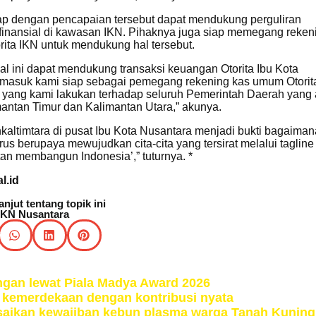
p dengan pencapaian tersebut dapat mendukung perguliran
 finansial di kawasan IKN. Pihaknya juga siap memegang reken
ita IKN untuk mendukung hal tersebut.
al ini dapat mendukung transaksi keuangan Otorita Ibu Kota
rmasuk kami siap sebagai pemegang rekening kas umum Otorit
yang kami lakukan terhadap seluruh Pemerintah Daerah yang 
mantan Timur dan Kalimantan Utara,” akunya.
kaltimtara di pusat Ibu Kota Nusantara menjadi bukti bagaiman
rus berupaya mewujudkan cita-cita yang tersirat melalui tagline
tan membangun Indonesia’,” tuturnya. *
l.id
lanjut tentang topik ini
IKN Nusantara
gan lewat Piala Madya Award 2026
i kemerdekaan dengan kontribusi nyata
esaikan kewajiban kebun plasma warga Tanah Kuning