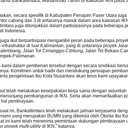
r Utama Bankaltimtara, Muhammad Yamin di kawasan IKN pada 
skan, secara spesifik di Kabupaten Penajam Paser Utara juga 
antor cabang dan 3 di antaranya masuk dalam area kawasan IK
timtara juga ditunjukkan dalam partisipasinya pada beberapa p
di Indonesia.
 juga ikut berpartisipasi mengambil peran pada beberapa proye
nfrastruktur di luar Kalimantan, yang di antaranya proyek Jala
lembang, Jalan Tol Cimanggis-Cibitung, Jalan Tol Bekasi-Ca
kampek-Palimanan.
n kami dalam pemberian tersebut dengan secara sindikasi ber
innya. Komitmen untuk hadir dan mendukung persiapan pemba
rta pengelolaan Ibu Kota Nusantara akan terus kami upayakan
ut telah melakukan kesepakatan kerja sama dengan sejumlah 
 menunjang pembangunan di IKN. Serta akan memanfaatkan po
 hal pembiayaan.
 saat ini, Bankaltimtara telah melakukan jalinan kerjasama den
rsero yang merupakan BUMN yang dikelola oleh Otorita Ibu Ko
at ini kami telah menerima permintaan dukungan pembiayaan 
n proyek
multi-utility
di IKN,” katanya.