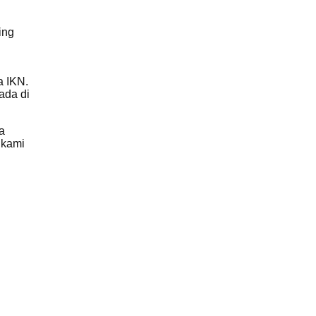
ing
a IKN.
ada di
a
 kami