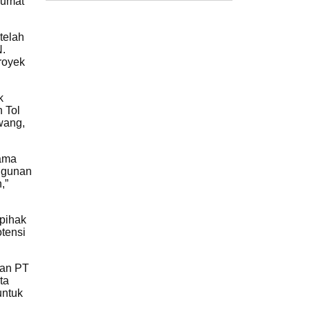
Jumat
telah
N.
royek
k
n Tol
wang,
sama
ngunan
,”
pihak
tensi
gan PT
ta
untuk