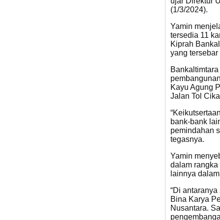
ujar Direktu
(1/3/2024).
Yamin menjela
tersedia 11 k
Kiprah Bankal
yang tersebar 
Bankaltimtara
pembangunan i
Kayu Agung Pa
Jalan Tol Ci
“Keikutsertaa
bank-bank la
pemindahan se
tegasnya.
Yamin menyeb
dalam rangka
lainnya dalam
“Di antaranya
Bina Karya Pe
Nusantara. Sa
pengembanga