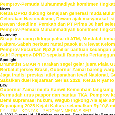
Pemprov-Pemuda Muhammadiyah komitmen tingkatka
News
Ketua DPRD dukung kemajuan generasi muda Bulun
Gelorakan Nasionalisme, Dewan ajak masyarakat is
Dewan ‘deadline’ Pemkab dan PT Prima 30 hari sel
Pemprov-Pemuda Muhammadiyah komitmen tingkatka
Economy
Sikapi isu uang diduga palsu di ATM, Mustafah imb
Kaltara-Sabah perkuat rantai pasok IKN lewat Kelo
Pemprov kucurkan Rp2,8 miliar bantuan keuangan p
Sah! Pemprov-DPRD sepakati Ranperda Pertanggu
Spotlight
Dramatis! SMAN 4 Tarakan segel gelar juara Piala Gu
Berbalut jersey Brasil, Gubernur Zainal bareng war
Jaga tradisi prestasi atlet panahan level Nasional, G
Saksikan duel kejuaraan Series 2026, Ketua Riyant
Law
Gubernur Zainal minta Kanwil Kemenham langsung be
Permudah urus paspor dan pantau TKA, Pemprov ko
Demi supremasi hukum, Wagub Ingkong Ala ajak ad
Sepanjang 2025 Kejati Kaltara selamatkan Rp10,8 mi
FYI
TIM
KONTAK
PEDOMAN MEDIA SIBER