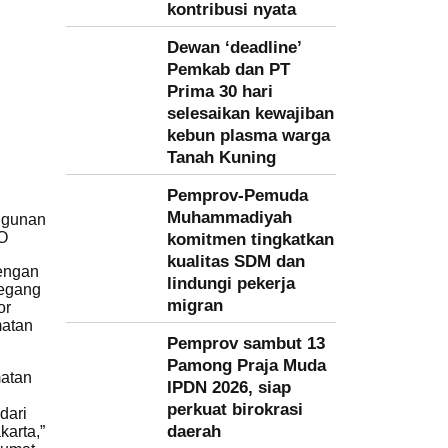
kontribusi nyata
Dewan ‘deadline’
Pemkab dan PT
Prima 30 hari
selesaikan kewajiban
kebun plasma warga
Tanah Kuning
Pemprov-Pemuda
Muhammadiyah
ngunan
HO
komitmen tingkatkan
kualitas SDM dan
engan
lindungi pekerja
megang
migran
or
matan
Pemprov sambut 13
Pamong Praja Muda
matan
IPDN 2026, siap
perkuat birokrasi
dari
daerah
karta,”