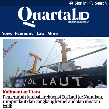
Sign in
Search
News
Economy
Law
More
Kalimantan Utara
Pemerintah tambah frekuensi Tol Laut ke Nunukan,
rumput laut dan cangkang kernel andalan muatan
balik