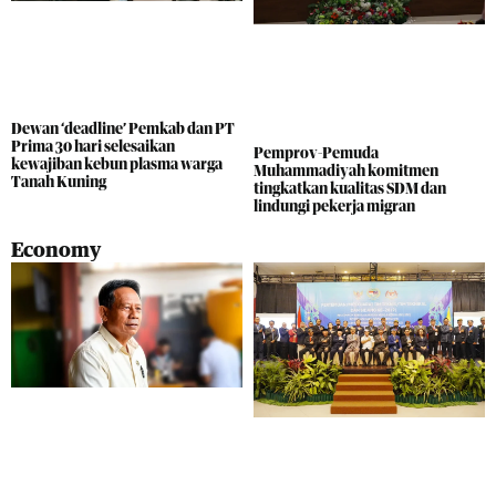
Dewan ‘deadline’ Pemkab dan PT
Prima 30 hari selesaikan
Pemprov-Pemuda
kewajiban kebun plasma warga
Muhammadiyah komitmen
Tanah Kuning
tingkatkan kualitas SDM dan
lindungi pekerja migran
Economy