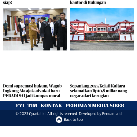
siap!
kantor di Bulungan
Sepanjang 2025 Kejati Kaltara
Demi supremasi hukum, Wagub
selamatkan Rp10,8 miliar uang
Ingkong Ala ajak advokat baru
negara dari kerugian
PERADI SAI jadi kompas moral
FYI
TIM
KONTAK
PEDOMAN MEDIA SIBER
© 2023 Quartal.id. All rights reserved. Developed by
Benuanta.id
Back to top