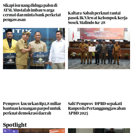
Sikapi isu uang diduga palsu di
ATM, Mustafah imbau warga
Kaltara-Sabah perkuat rantai
cermat dan minta bank perketat
pasok IKN lewat Kelompok Kerja
pengawasan
Sosek Malindo Ke-28
Pemprov kucurkan Rp2,8 miliar
Sah! Pemprov-DPRD sepakati
bantuan keuangan parpol untuk
Ranperda Pertanggungjawaban
perkuat demokrasi daerah
APBD 2025
Spotlight