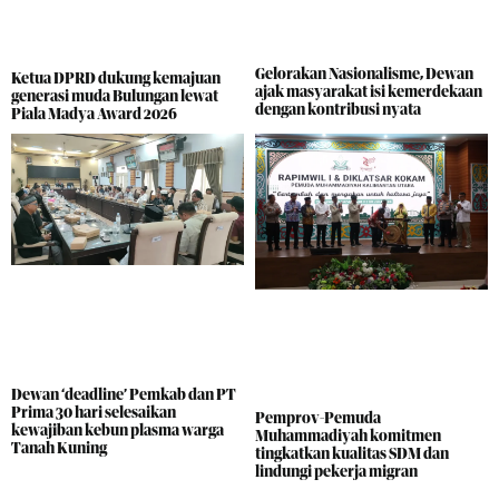
Gelorakan Nasionalisme, Dewan
Ketua DPRD dukung kemajuan
ajak masyarakat isi kemerdekaan
generasi muda Bulungan lewat
dengan kontribusi nyata
Piala Madya Award 2026
Dewan ‘deadline’ Pemkab dan PT
Prima 30 hari selesaikan
Pemprov-Pemuda
kewajiban kebun plasma warga
Muhammadiyah komitmen
Tanah Kuning
tingkatkan kualitas SDM dan
lindungi pekerja migran