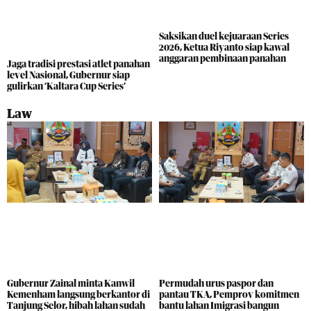
Saksikan duel kejuaraan Series
2026, Ketua Riyanto siap kawal
anggaran pembinaan panahan
Jaga tradisi prestasi atlet panahan
level Nasional, Gubernur siap
gulirkan ‘Kaltara Cup Series’
Law
Gubernur Zainal minta Kanwil
Permudah urus paspor dan
Kemenham langsung berkantor di
pantau TKA, Pemprov komitmen
Tanjung Selor, hibah lahan sudah
bantu lahan Imigrasi bangun