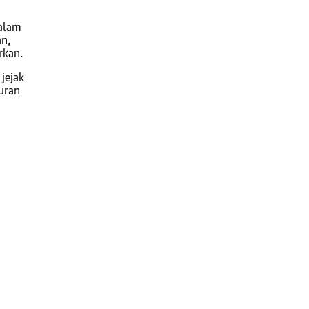
dalam
an,
rkan.
jejak
uran