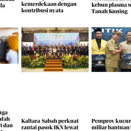
kemerdekaan dengan
kebun plasma 
la
kontribusi nyata
Tanah Kuning
uga
afah
Pemprov kucur
Kaltara-Sabah perkuat
t dan
miliar bantuan
rantai pasok IKN lewat