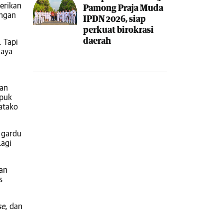
erikan
Pamong Praja Muda
engan
IPDN 2026, siap
perkuat birokrasi
daerah
 Tapi
kaya
kan
upuk
atako
 gardu
lagi
ran
s
se
, dan