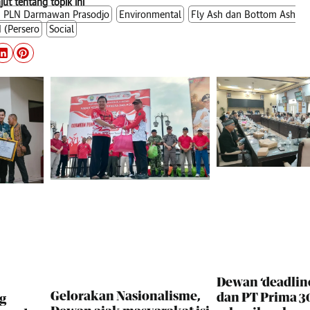
njut tentang topik ini
a PLN Darmawan Prasodjo
Environmental
Fly Ash dan Bottom Ash
 (Persero
Social
Dewan ‘deadlin
Gelorakan Nasionalisme,
dan PT Prima 30
g