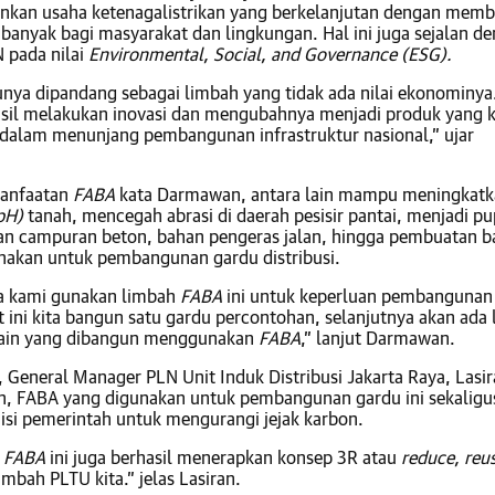
nkan usaha ketenagalistrikan yang berkelanjutan dengan memb
 banyak bagi masyarakat dan lingkungan. Hal ini juga sejalan d
 pada nilai
Environmental, Social, and Governance (ESG).
unya dipandang sebagai limbah yang tidak ada nilai ekonominya.
asil melakukan inovasi dan mengubahnya menjadi produk yang 
dalam menunjang pembangunan infrastruktur nasional,” ujar
anfaatan
FABA
kata Darmawan, antara lain mampu meningkat
pH)
tanah, mencegah abrasi di daerah pesisir pantai, menjadi p
n campuran beton, bahan pengeras jalan, hingga pembuatan b
unakan untuk pembangunan gardu distribusi.
a kami gunakan limbah
FABA
ini untuk keperluan pembangunan
at ini kita bangun satu gardu percontohan, selanjutnya akan ada 
lain yang dibangun menggunakan
FABA
,” lanjut Darmawan.
, General Manager PLN Unit Induk Distribusi Jakarta Raya, Lasi
, FABA yang digunakan untuk pembangunan gardu ini sekaligu
i pemerintah untuk mengurangi jejak karbon.
n
FABA
ini juga berhasil menerapkan konsep 3R atau
reduce, reu
imbah PLTU kita.” jelas Lasiran.