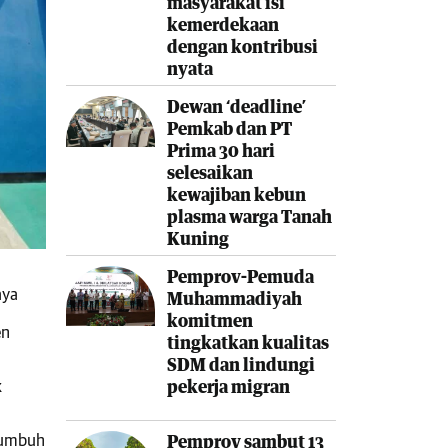
masyarakat isi
kemerdekaan
dengan kontribusi
nyata
Dewan ‘deadline’
Pemkab dan PT
Prima 30 hari
selesaikan
kewajiban kebun
plasma warga Tanah
Kuning
Pemprov-Pemuda
aya
Muhammadiyah
komitmen
en
tingkatkan kualitas
SDM dan lindungi
k
pekerja migran
tumbuh
Pemprov sambut 13