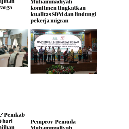
ajiban
Muhammadiyah
warga
komitmen tingkatkan
kualitas SDM dan lindungi
pekerja migran
e’ Pemkab
 hari
Pemprov-Pemuda
ajiban
Muhammadiyah