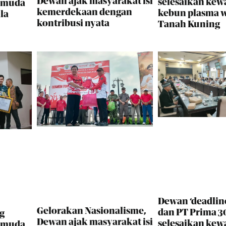
Dewan ajak masyarakat isi
selesaikan kew
i muda
kemerdekaan dengan
kebun plasma 
la
kontribusi nyata
Tanah Kuning
Dewan ‘deadlin
Gelorakan Nasionalisme,
dan PT Prima 30
g
Dewan ajak masyarakat isi
selesaikan kew
i muda