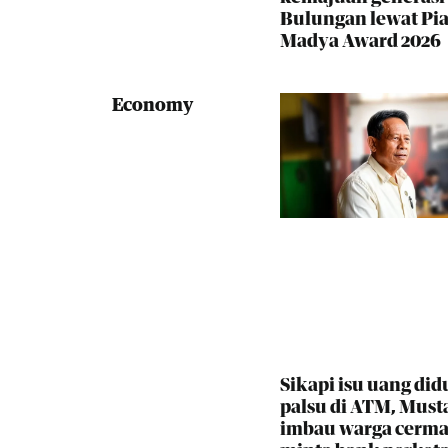
Bulungan lewat Pia
Madya Award 2026
Economy
Sikapi isu uang did
palsu di ATM, Must
imbau warga cerma