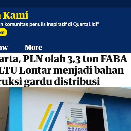
 Kami
an komunitas penulis inspiratif di Quartal.id!"
com
aw
More
arta, PLN olah 3,3 ton FABA
PLTU Lontar menjadi bahan
uksi gardu distribusi