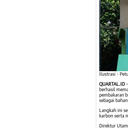
Ilustrasi - Pe
QUARTAL.ID
–
berhasil mema
pembakaran ba
sebagai bahan
Langkah ini s
karbon serta
Direktur Utam