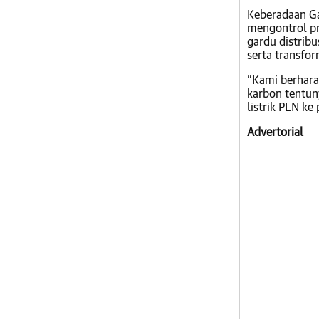
Keberadaan Ga
mengontrol pr
gardu distrib
serta transfor
”Kami berhara
karbon tentun
listrik PLN ke
Advertorial