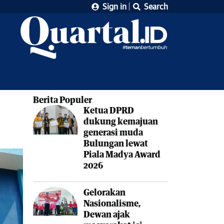
Sign in
Search
Berita Populer
Ketua DPRD
dukung kemajuan
generasi muda
Bulungan lewat
Piala Madya Award
2026
Gelorakan
Nasionalisme,
Dewan ajak