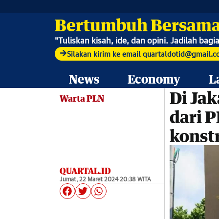
Bertumbuh Bersama
"
Tuliskan kisah, ide, dan opini. Jadilah bagi
Silakan kirim ke email quartaldotid@gmail.
News
Economy
L
Di Jak
Warta PLN
dari 
konstr
QUARTAL.ID
Jumat, 22 Maret 2024 20:38 WITA