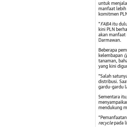
untuk menjala
manfaat lebih
komitmen PLN
”
FABA
itu dul
kini PLN berh
akan manfaat 
Darmawan.
Beberapa pem
kelembapan
(
tanaman, baha
yang kini dig
”Salah satuny
distribusi. Sa
gardu-gardu 
Sementara itu
menyampaikan
mendukung mis
”Pemanfaata
recycle
pada l