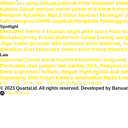
Sikapi isu uang diduga palsu di ATM, Mustafah imb
Kaltara-Sabah perkuat rantai pasok IKN lewat Kelo
Pemprov kucurkan Rp2,8 miliar bantuan keuangan p
Sah! Pemprov-DPRD sepakati Ranperda Pertanggu
Spotlight
Dramatis! SMAN 4 Tarakan segel gelar juara Piala Gu
Berbalut jersey Brasil, Gubernur Zainal bareng war
Jaga tradisi prestasi atlet panahan level Nasional, G
Saksikan duel kejuaraan Series 2026, Ketua Riyant
Law
Gubernur Zainal minta Kanwil Kemenham langsung be
Permudah urus paspor dan pantau TKA, Pemprov ko
Demi supremasi hukum, Wagub Ingkong Ala ajak ad
Sepanjang 2025 Kejati Kaltara selamatkan Rp10,8 mi
FYI
TIM
KONTAK
PEDOMAN MEDIA SIBER
© 2023 Quartal.id. All rights reserved. Developed by
Benuan
Back to top