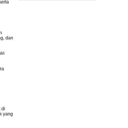
serta
n
ng, dan
lri
ra
 di
k yang