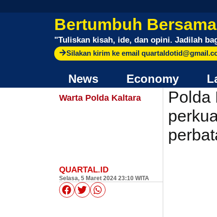
Bertumbuh Bersama
"
Tuliskan kisah, ide, dan opini. Jadilah ba
Silakan kirim ke email quartaldotid@gmail.
News
Economy
L
Polda 
Warta Polda Kaltara
perkua
perba
QUARTAL.ID
Selasa, 5 Maret 2024 23:10 WITA