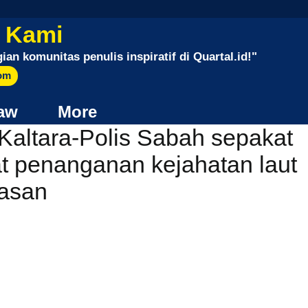
 Kami
gian komunitas penulis inspiratif di Quartal.id!"
com
aw
More
Kaltara-Polis Sabah sepakat
t penanganan kejahatan laut
tasan