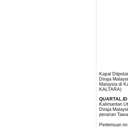
Kapal Ditpola
Diraja Malays
Malaysia di K
KALTARA)
QUARTAL.ID
Kalimantan Ut
Diraja Malays
perairan Tawa
Pertemuan ini