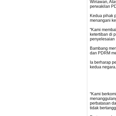
Wiriawan, Ata
perwakilan P
Kedua pihak p
menangani kej
“Kami membah
ketertiban di
penyelesaian 
Bambang menam
dan PDRM menj
Ia berharap p
kedua negara
“Kami berkomi
menanggulangi
perbatasan da
tidak bertang