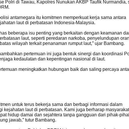
se Polri di Tawau, Kapolres Nunukan AKBP Taufik Nurmandia, 
DRM.
olisi antarnegara itu komitmen memperkuat kerja sama antara
ahatan laut di perbatasan Indonesia-Malaysia.
as beberapa isu penting yang berkaitan dengan keamanan da
 perbatasan laut, seperti peredaran narkoba, penyelundupan ora
batas wilayah terkait penanaman rumput laut,” ujar Bambang.
bahkan pertemuan ini juga bentuk sinergi dan koordinasi Po
aga kedaulatan dan kepentingan nasional di laut.
ertemuan meningkatkan hubungan baik dan saling percaya anta
.
tmen untuk terus bekerja sama dan berbagi informasi dalam
 kejahatan laut di perbatasan. Kami juga berharap masyarakat
pat hidup damai dan sejahtera tanpa gangguan dari pihak-piha
gung jawab,” tutur Bambang.