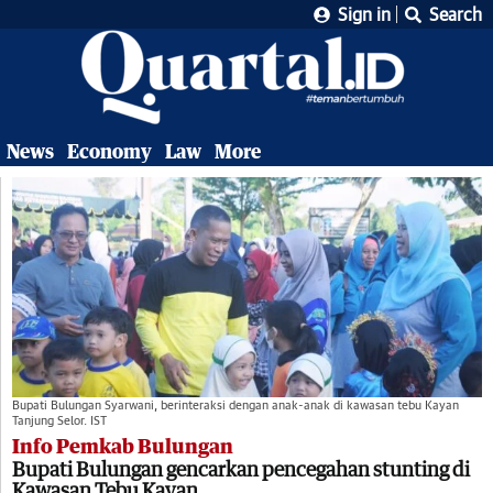
Sign in
Search
News
Economy
Law
More
Bupati Bulungan Syarwani, berinteraksi dengan anak-anak di kawasan tebu Kayan
Tanjung Selor. IST
Info Pemkab Bulungan
Bupati Bulungan gencarkan pencegahan stunting di
Kawasan Tebu Kayan