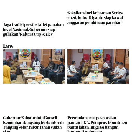
Saksikan duel kejuaraan Series
2026, Ketua Riyanto siap kawal
anggaran pembinaan panahan
Jaga tradisi prestasi atlet panahan
level Nasional, Gubernur siap
gulirkan ‘Kaltara Cup Series’
Law
Gubernur Zainal minta Kanwil
Permudah urus paspor dan
Kemenham langsung berkantor di
pantau TKA, Pemprov komitmen
Tanjung Selor, hibah lahan sudah
bantu lahan Imigrasi bangun
siap!
kantor di Bulungan