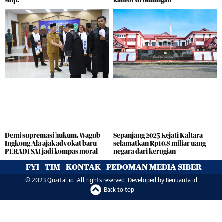
Sepanjang 2025 Kejati Kaltara
Demi supremasi hukum, Wagub
selamatkan Rp10,8 miliar uang
Ingkong Ala ajak advokat baru
negara dari kerugian
PERADI SAI jadi kompas moral
FYI
TIM
KONTAK
PEDOMAN MEDIA SIBER
© 2023 Quartal.id. All rights reserved. Developed by
Benuanta.id
Back to top