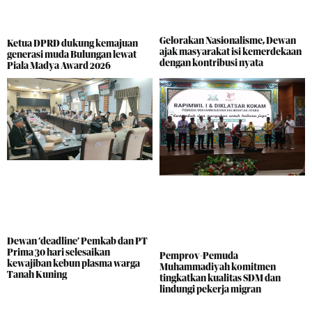
Gelorakan Nasionalisme, Dewan
Ketua DPRD dukung kemajuan
ajak masyarakat isi kemerdekaan
generasi muda Bulungan lewat
dengan kontribusi nyata
Piala Madya Award 2026
Dewan ‘deadline’ Pemkab dan PT
Prima 30 hari selesaikan
Pemprov-Pemuda
kewajiban kebun plasma warga
Muhammadiyah komitmen
Tanah Kuning
tingkatkan kualitas SDM dan
lindungi pekerja migran