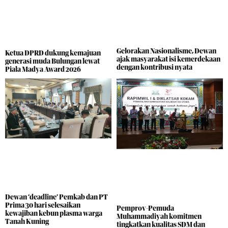
Gelorakan Nasionalisme, Dewan
Ketua DPRD dukung kemajuan
ajak masyarakat isi kemerdekaan
generasi muda Bulungan lewat
dengan kontribusi nyata
Piala Madya Award 2026
Dewan ‘deadline’ Pemkab dan PT
Prima 30 hari selesaikan
Pemprov-Pemuda
kewajiban kebun plasma warga
Muhammadiyah komitmen
Tanah Kuning
tingkatkan kualitas SDM dan