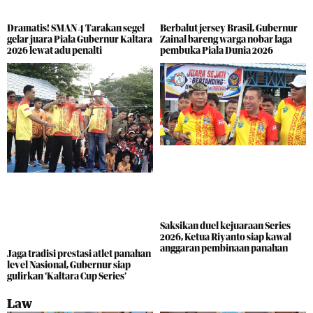
Dramatis! SMAN 4 Tarakan segel
Berbalut jersey Brasil, Gubernur
gelar juara Piala Gubernur Kaltara
Zainal bareng warga nobar laga
2026 lewat adu penalti
pembuka Piala Dunia 2026
Saksikan duel kejuaraan Series
2026, Ketua Riyanto siap kawal
anggaran pembinaan panahan
Jaga tradisi prestasi atlet panahan
level Nasional, Gubernur siap
gulirkan ‘Kaltara Cup Series’
Law