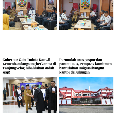
Gubernur Zainal minta Kanwil
Permudah urus paspor dan
Kemenham langsung berkantor di
pantau TKA, Pemprov komitmen
Tanjung Selor, hibah lahan sudah
bantu lahan Imigrasi bangun
siap!
kantor di Bulungan