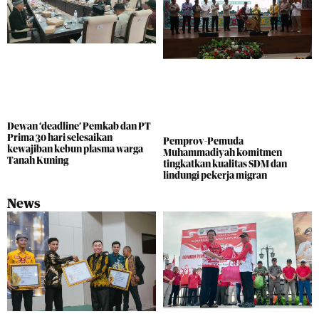
Dewan ‘deadline’ Pemkab dan PT
Prima 30 hari selesaikan
Pemprov-Pemuda
kewajiban kebun plasma warga
Muhammadiyah komitmen
Tanah Kuning
tingkatkan kualitas SDM dan
lindungi pekerja migran
News