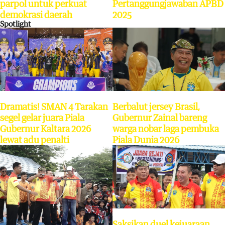
parpol untuk perkuat
Pertanggungjawaban APBD
demokrasi daerah
2025
Spotlight
Dramatis! SMAN 4 Tarakan
Berbalut jersey Brasil,
segel gelar juara Piala
Gubernur Zainal bareng
Gubernur Kaltara 2026
warga nobar laga pembuka
lewat adu penalti
Piala Dunia 2026
Saksikan duel kejuaraan