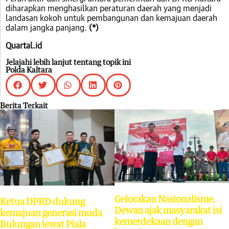
diharapkan menghasilkan peraturan daerah yang menjadi
landasan kokoh untuk pembangunan dan kemajuan daerah
dalam jangka panjang.
(*)
Quartal.id
Jelajahi lebih lanjut tentang topik ini
Polda Kaltara
Berita Terkait
Gelorakan Nasionalisme,
Ketua DPRD dukung
Dewan ajak masyarakat isi
kemajuan generasi muda
kemerdekaan dengan
Bulungan lewat Piala