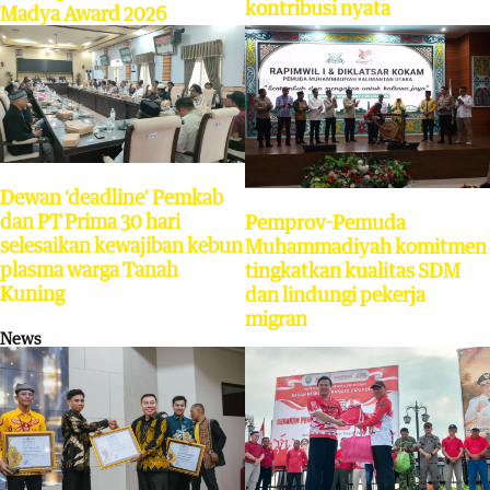
kontribusi nyata
Madya Award 2026
Dewan ‘deadline’ Pemkab
dan PT Prima 30 hari
Pemprov-Pemuda
selesaikan kewajiban kebun
Muhammadiyah komitmen
plasma warga Tanah
tingkatkan kualitas SDM
Kuning
dan lindungi pekerja
migran
News