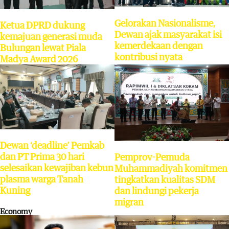
Gelorakan Nasionalisme,
Ketua DPRD dukung
Dewan ajak masyarakat isi
kemajuan generasi muda
kemerdekaan dengan
Bulungan lewat Piala
kontribusi nyata
Madya Award 2026
Dewan ‘deadline’ Pemkab
dan PT Prima 30 hari
Pemprov-Pemuda
selesaikan kewajiban kebun
Muhammadiyah komitmen
plasma warga Tanah
tingkatkan kualitas SDM
Kuning
dan lindungi pekerja
migran
Economy