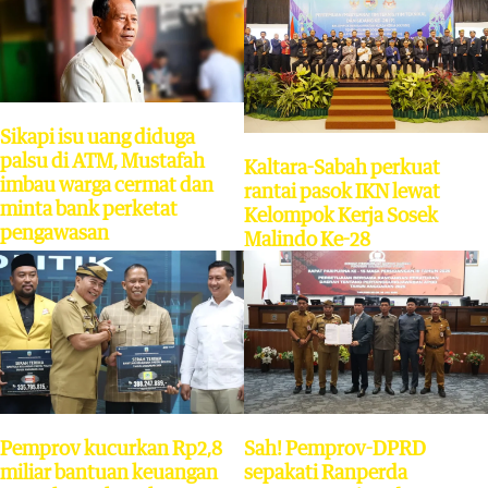
Sikapi isu uang diduga
palsu di ATM, Mustafah
Kaltara-Sabah perkuat
imbau warga cermat dan
rantai pasok IKN lewat
minta bank perketat
Kelompok Kerja Sosek
pengawasan
Malindo Ke-28
Pemprov kucurkan Rp2,8
Sah! Pemprov-DPRD
miliar bantuan keuangan
sepakati Ranperda