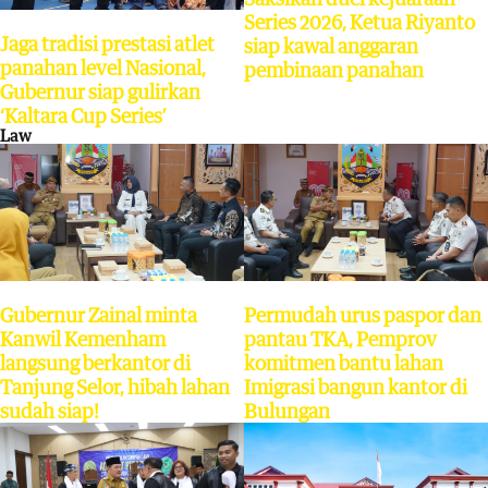
Series 2026, Ketua Riyanto
Jaga tradisi prestasi atlet
siap kawal anggaran
panahan level Nasional,
pembinaan panahan
Gubernur siap gulirkan
‘Kaltara Cup Series’
Law
Gubernur Zainal minta
Permudah urus paspor dan
Kanwil Kemenham
pantau TKA, Pemprov
langsung berkantor di
komitmen bantu lahan
Tanjung Selor, hibah lahan
Imigrasi bangun kantor di
sudah siap!
Bulungan