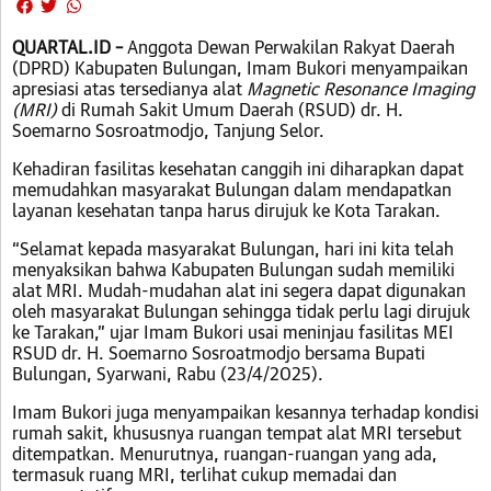
QUARTAL.ID –
Anggota Dewan Perwakilan Rakyat Daerah
(DPRD) Kabupaten Bulungan, Imam Bukori menyampaikan
apresiasi atas tersedianya alat
Magnetic Resonance Imaging
(MRI)
di Rumah Sakit Umum Daerah (RSUD) dr. H.
Soemarno Sosroatmodjo, Tanjung Selor.
Kehadiran fasilitas kesehatan canggih ini diharapkan dapat
memudahkan masyarakat Bulungan dalam mendapatkan
layanan kesehatan tanpa harus dirujuk ke Kota Tarakan.
“Selamat kepada masyarakat Bulungan, hari ini kita telah
menyaksikan bahwa Kabupaten Bulungan sudah memiliki
alat MRI. Mudah-mudahan alat ini segera dapat digunakan
oleh masyarakat Bulungan sehingga tidak perlu lagi dirujuk
ke Tarakan,” ujar Imam Bukori usai meninjau fasilitas MEI
RSUD dr. H. Soemarno Sosroatmodjo bersama Bupati
Bulungan, Syarwani, Rabu (23/4/2025).
Imam Bukori juga menyampaikan kesannya terhadap kondisi
rumah sakit, khususnya ruangan tempat alat MRI tersebut
ditempatkan. Menurutnya, ruangan-ruangan yang ada,
termasuk ruang MRI, terlihat cukup memadai dan