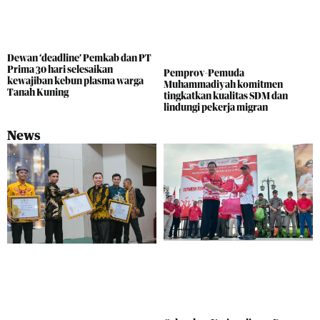
Dewan ‘deadline’ Pemkab dan PT
Prima 30 hari selesaikan
Pemprov-Pemuda
kewajiban kebun plasma warga
Muhammadiyah komitmen
Tanah Kuning
tingkatkan kualitas SDM dan
lindungi pekerja migran
News