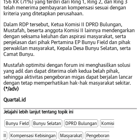
156 KK (71%) yang terdiri dari Ring 1, Ring 2, dan Ring 3
telah menerima pembayaran kompensasi sesuai dengan
kriteria yang ditetapkan perusahaan.
Dalam RDP tersebut, Ketua Komisi II DPRD Bulungan,
Mustafah, beserta anggota Komisi II lainnya mendengarkan
dengan seksama keluhan dan aspirasi masyarakat, serta
penjelasan dari pihak Pertamina EP Bunyu Field dan pihak
perwakilan masyarakat, Kepala Desa Bunyu Selatan, serta
Camat Bunyu.
Mustafah optimitsi dengan forum ini menghasilkan solusi
yang adil dan dapat diterima oleh kedua belah pihak,
sehingga aktivitas pengeboran migas dapat berjalan lancar
dengan tetap memperhatikan hak-hak masyarakat sekitar.
(*/adv)
Quartal.id
Jelajahi lebih lanjut tentang topik ini
Bunyu Field
Bunyu Selatan
DPRD Bulungan
Komisi
II
Kompensasi Kebisingan
Masyarakat
Pengeboran