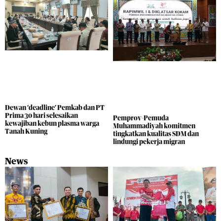
Dewan ‘deadline’ Pemkab dan PT
Prima 30 hari selesaikan
Pemprov-Pemuda
kewajiban kebun plasma warga
Muhammadiyah komitmen
Tanah Kuning
tingkatkan kualitas SDM dan
lindungi pekerja migran
News