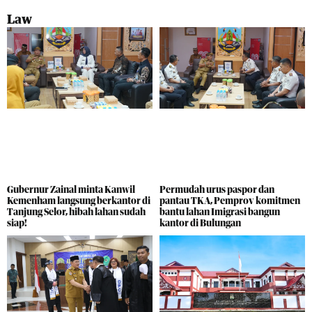
Law
Gubernur Zainal minta Kanwil
Permudah urus paspor dan
Kemenham langsung berkantor di
pantau TKA, Pemprov komitmen
Tanjung Selor, hibah lahan sudah
bantu lahan Imigrasi bangun
siap!
kantor di Bulungan