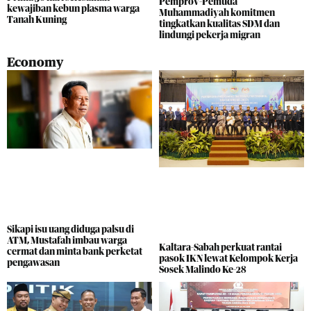
Pemprov-Pemuda
kewajiban kebun plasma warga
Muhammadiyah komitmen
Tanah Kuning
tingkatkan kualitas SDM dan
lindungi pekerja migran
Economy
Sikapi isu uang diduga palsu di
ATM, Mustafah imbau warga
Kaltara-Sabah perkuat rantai
cermat dan minta bank perketat
pasok IKN lewat Kelompok Kerja
pengawasan
Sosek Malindo Ke-28