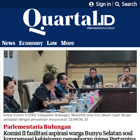
Sign in
Search
News
Economy
Law
More
Ketua Komisi II DPRD Kabupaten Bulungan, Mustafah (dua kiri) dalam rapat dengar
pendapat dengan perwakilan masyarakat. QUARTAL.ID
Parlementaria Bulungan
Komisi II fasilitasi aspirasi warga Bunyu Selatan soal
kompensasi kebisingan pengeboran migas Pertamina