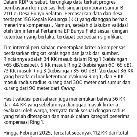
Dalam RDP tersebut, terungkap data terkait progres
pembayaran kompensasi kebisingan pemboran sumur B-
2111 di Desa Bunyu Selatan. Berdasarkan data dari desa,
terdapat 156 Kepala Keluarga (KK) yang dianggap berhak
menerima kompensasi. Namun, setelah dilakukan validasi
oleh tim internal Pertamina EP Bunyu Field sesuai dengan
ketentuan yang berlaku, terdapat perbedaan signifikan.
Tim internal perusahaan menetapkan kriteria kompensasi
berdasarkan tingkat kebisingan dan jarak dari sumber.
Rinciannya adalah 34 KK masuk dalam Ring 1 (kebisingan
>65 dB/desibel), 5 KK masuk Ring 2 (kebisingan 60-65 dB),
73 KK masuk Ring 3 (kebisingan 35-60 dB), \terdapat 36 KK
yang berada di luar ketentuan evakuasi Ring 1, dan 8 KK
masuk radius radius kurang dari 300 meter dari sumur dan
kurang dari 90 meter dari
flaring
.
Hasil validasi perusahaan juga menemukan bahwa 36 KK
dari 44 KK yang sebelumnya dianggap masuk kriteria
evakuasi oleh warga, ternyata tidak sesuai dengan radius
yang telah ditetapkan dan masuk dalam kategori penerima
kompensasi Ring 1.
Hingga Februari 2025, tercatat sebanyak 112 KK dari total