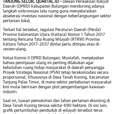
TANJUNG SELOR, QUARTAL.ID –
Dewan Perwakilan Rakyat
Daerah (DPRD) Kabupaten Bulungan mendorong adanya
langkah sinkronisasi tata ruang guna menyelaraskan
akselerasi investasi nasional dengan keberlangsungan sektor
pertanian lokal.
Terkait hal tersebut, regulasi Peraturan Daerah (Perda)
Provinsi Kalimantan Utara (Kaltara) Nomor 1 Tahun 2017
tentang Rencana Tata Ruang Wilayah (RTRW) Provinsi
Kaltara Tahun 2017-2037 dinilai perlu ditinjau atau di-
review
ulang.
Ketua Komisi II DPRD Bulungan, Mustafah, menjelaskan
bahwa peninjauan ulang ini penting dilakukan agar
kebutuhan ruang hidup masyarakat di daerah penyangga
Proyek Strategis Nasional (PSN) tetap terakomodasi secara
proporsional. Khususnya di Desa Tanah Kuning, Kecamatan
Tanjung Palas Timur, di mana sektor perkebunan masyarakat
kini mulai beririsan dengan plot pengembangan kawasan
industri.
Saat ini, luasan pemukiman dan lahan pertanian eksisting di
Desa Tanah Kuning tersisa sekitar 690 hektare. Di sisi lain,
grafik pertumbuhan penduduk di wilayah tersebut terus