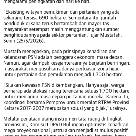
mengalami peningkatan dari hari ke hari.
“Eksisting wilayah pemukiman dan pertanian yang ada
sekarang tersisa 690 hektare. Sementara itu, jumlah
penduduk di sana terus bertambah dan mayoritas
masyarakat setempat masih menggantungkan sumber
penghidupannya pada sektor pertanian,” ujar Mustafah,
Senin (25/5/2026).
Mustafa menegaskan, pada prinsipnya kehadiran dan
kelancaran PSN adalah penggerak ekonomi masa depan.
Namun, agar dampak kesejahteraannya berjalan beriringan,
masyarakat mengusulkan adanya perluasan zona hijau
untuk pertanian dan pemukiman menjadi 1.700 hektare.
“Silakan kawasan PSN dikembangkan. Hanya saja, warga
berharap ada alokasi ruang terencana seluas 1.700 hektare
untuk menjamin masa depan pertanian mereka. Karena itu,
koordinasi bersama Pemprov untuk meralat RTRW Provinsi
Kaltara 2017-2037 merupakan solusi yang bijak,” urainya.
Melalui penataan ulang instrumen tata ruang di tingkat
provinsi ini, Komisi II DPRD Bulungan optimistis kehadiran
mega proyek nasional justru akan menjadi stimulus positif
yang saling menguntungkan (
mutualism
). Investasi besar