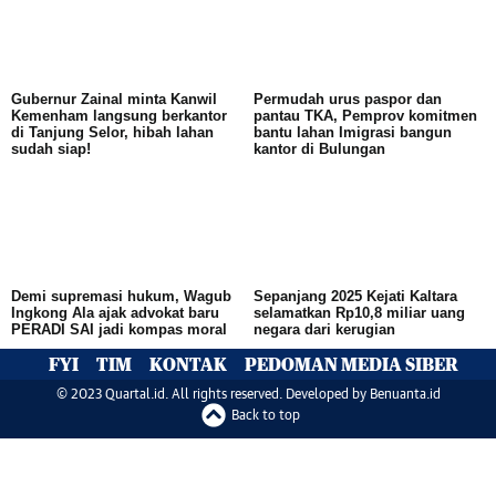
Gubernur Zainal minta Kanwil
Permudah urus paspor dan
Kemenham langsung berkantor
pantau TKA, Pemprov komitmen
di Tanjung Selor, hibah lahan
bantu lahan Imigrasi bangun
sudah siap!
kantor di Bulungan
Demi supremasi hukum, Wagub
Sepanjang 2025 Kejati Kaltara
Ingkong Ala ajak advokat baru
selamatkan Rp10,8 miliar uang
PERADI SAI jadi kompas moral
negara dari kerugian
FYI
TIM
KONTAK
PEDOMAN MEDIA SIBER
© 2023 Quartal.id. All rights reserved. Developed by
Benuanta.id
Back to top