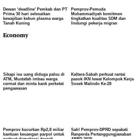
Dewan ‘deadline’ Pemkab dan PT
Pemprov-Pemuda
Prima 30 hari selesaikan
Muhammadiyah komitmen
kewajiban kebun plasma warga
tingkatkan kualitas SDM dan
Tanah Kuning
lindungi pekerja migran
Economy
Sikapi isu uang diduga palsu di
Kaltara-Sabah perkuat rantai
ATM, Mustafah imbau warga
pasok IKN lewat Kelompok Kerja
cermat dan minta bank perketat
Sosek Malindo Ke-28
pengawasan
Pemprov kucurkan Rp2,8 miliar
Sah! Pemprov-DPRD sepakati
bantuan keuangan parpol untuk
Ranperda Pertanggungjawaban
perkuat demokrasi daerah
APBD 2025