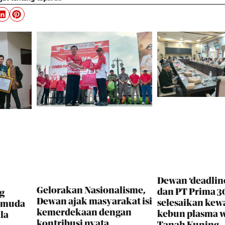
Dewan ‘deadlin
Gelorakan Nasionalisme,
dan PT Prima 30
g
Dewan ajak masyarakat isi
selesaikan kew
i muda
kemerdekaan dengan
kebun plasma 
la
kontribusi nyata
Tanah Kuning