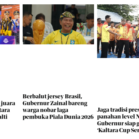
Berbalut jersey Brasil,
 juara
Gubernur Zainal bareng
Jaga tradisi pres
tara
warga nobar laga
panahan level N
lti
pembuka Piala Dunia 2026
Gubernur siap 
‘Kaltara Cup Ser