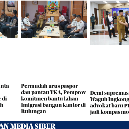
inta
Permudah urus paspor
dan pantau TKA, Pemprov
Demi supremas
 di
komitmen bantu lahan
Wagub Ingkong 
ah
Imigrasi bangun kantor di
advokat baru P
Bulungan
jadi kompas mo
N MEDIA SIBER