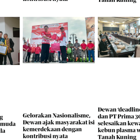
Dewan ‘deadlin
Gelorakan Nasionalisme,
dan PT Prima 30
g
Dewan ajak masyarakat isi
selesaikan kew
i muda
kemerdekaan dengan
kebun plasma 
la
kontribusi nyata
Tanah Kuning