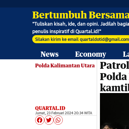
Bertumbuh Bersama
"
Tuliskan kisah, ide, dan opini. Jadilah bag
penulis inspiratif di Quartal.id!"
Silakan kirim ke email quartaldotid@gmail.com
News
Economy
L
Patrol
Polda Kalimantan Utara
Polda
kamt
QUARTAL.ID
Jumat, 23 Februari 2024 20:34 WITA