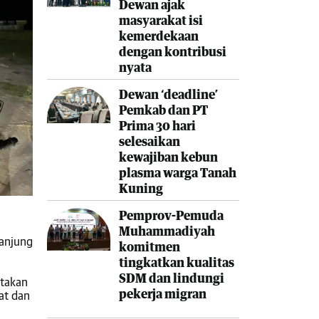
Dewan ajak
masyarakat isi
kemerdekaan
dengan kontribusi
nyata
Dewan ‘deadline’
Pemkab dan PT
Prima 30 hari
selesaikan
kewajiban kebun
plasma warga Tanah
Kuning
Pemprov-Pemuda
Muhammadiyah
Tanjung
komitmen
tingkatkan kualitas
SDM dan lindungi
atakan
pekerja migran
at dan