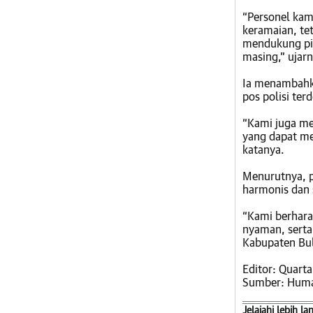
“Personel kami
keramaian, te
mendukung pih
masing,” ujarn
Ia menambahka
pos polisi te
“Kami juga me
yang dapat me
katanya.
Menurutnya, p
harmonis dan s
“Kami berhara
nyaman, serta
Kabupaten Bul
Editor: Quarta
Sumber: Huma
Jelajahi lebih la