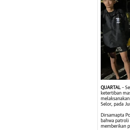
QUARTAL
– Se
ketertiban ma
melaksanakan p
Selor, pada J
Dirsamapta Po
bahwa patroli
memberikan p