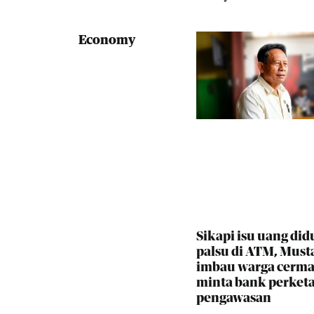
Economy
Sikapi isu uang did
palsu di ATM, Must
imbau warga cerma
minta bank perketa
pengawasan