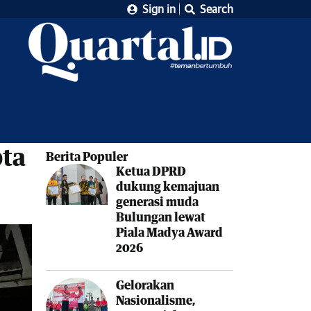
Sign in
Search
pta
Berita Populer
Ketua DPRD
dukung kemajuan
generasi muda
Bulungan lewat
Piala Madya Award
2026
Gelorakan
Nasionalisme,