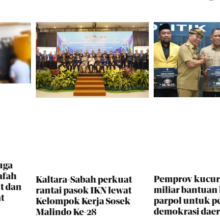
uga
afah
Pemprov kucur
Kaltara-Sabah perkuat
t dan
miliar bantuan
rantai pasok IKN lewat
t
parpol untuk p
Kelompok Kerja Sosek
demokrasi dae
Malindo Ke-28