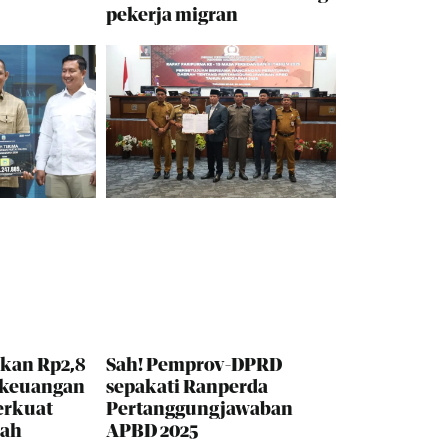
pekerja migran
kan Rp2,8
Sah! Pemprov-DPRD
 keuangan
sepakati Ranperda
erkuat
Pertanggungjawaban
rah
APBD 2025