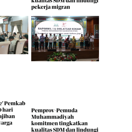
kualitas SDM dan lindungi
pekerja migran
e’ Pemkab
 hari
Pemprov-Pemuda
ajiban
Muhammadiyah
warga
komitmen tingkatkan
kualitas SDM dan lindungi