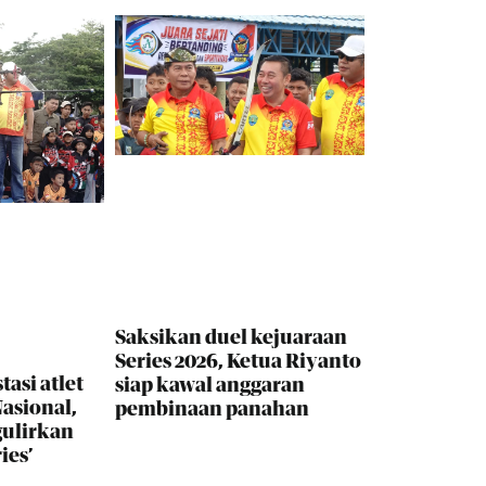
Saksikan duel kejuaraan
Series 2026, Ketua Riyanto
tasi atlet
siap kawal anggaran
asional,
pembinaan panahan
gulirkan
ies’