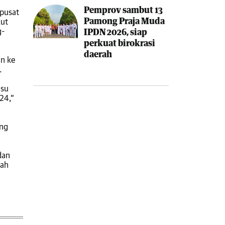
Pemprov sambut 13
 pusat
Pamong Praja Muda
kut
g-
IPDN 2026, siap
perkuat birokrasi
daerah
n ke
.
isu
24,”
ang
dan
yah