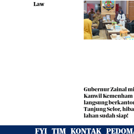
Law
Gubernur Zainal m
Kanwil Kemenham
langsung berkantor
Tanjung Selor, hib
lahan sudah siap!
FYI
TIM
KONTAK
PEDOMA