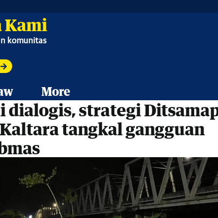
 Kami
ian komunitas
aw
More
i dialogis, strategi Ditsama
 Kaltara tangkal gangguan
ibmas