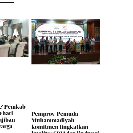
e’ Pemkab
 hari
Pemprov-Pemuda
ajiban
Muhammadiyah
warga
komitmen tingkatkan