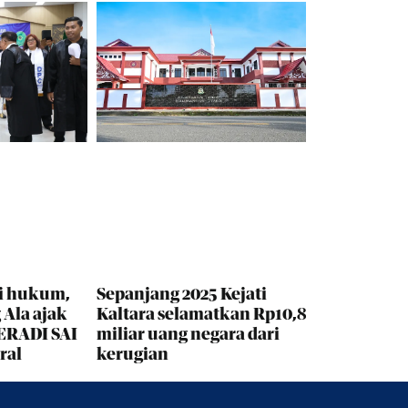
Sepanjang 2025 Kejati
i hukum,
Kaltara selamatkan Rp10,8
Ala ajak
miliar uang negara dari
ERADI SAI
kerugian
ral