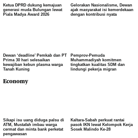
Ketua DPRD dukung kemajuan
Gelorakan Nasionalisme, Dewan
generasi muda Bulungan lewat
ajak masyarakat isi kemerdekaan
Piala Madya Award 2026
dengan kontribusi nyata
Dewan ‘deadline’ Pemkab dan PT
Pemprov-Pemuda
Prima 30 hari selesaikan
Muhammadiyah komitmen
kewajiban kebun plasma warga
tingkatkan kualitas SDM dan
Tanah Kuning
lindungi pekerja migran
Economy
Sikapi isu uang diduga palsu di
Kaltara-Sabah perkuat rantai
ATM, Mustafah imbau warga
pasok IKN lewat Kelompok Kerja
cermat dan minta bank perketat
Sosek Malindo Ke-28
pengawasan