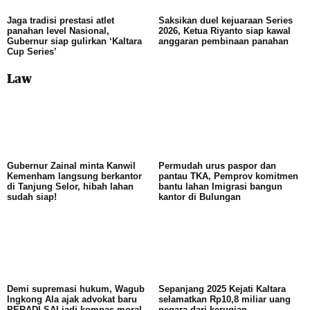
Jaga tradisi prestasi atlet
Saksikan duel kejuaraan Series
panahan level Nasional,
2026, Ketua Riyanto siap kawal
Gubernur siap gulirkan ‘Kaltara
anggaran pembinaan panahan
Cup Series’
Law
Gubernur Zainal minta Kanwil
Permudah urus paspor dan
Kemenham langsung berkantor
pantau TKA, Pemprov komitmen
di Tanjung Selor, hibah lahan
bantu lahan Imigrasi bangun
sudah siap!
kantor di Bulungan
Demi supremasi hukum, Wagub
Sepanjang 2025 Kejati Kaltara
Ingkong Ala ajak advokat baru
selamatkan Rp10,8 miliar uang
PERADI SAI jadi kompas moral
negara dari kerugian