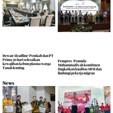
Dewan ‘deadline’ Pemkab dan PT
Prima 30 hari selesaikan
Pemprov-Pemuda
kewajiban kebun plasma warga
Muhammadiyah komitmen
Tanah Kuning
tingkatkan kualitas SDM dan
lindungi pekerja migran
News