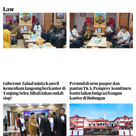
Law
Gubernur Zainal minta Kanwil
Permudah urus paspor dan
Kemenham langsung berkantor di
pantau TKA, Pemprov komitmen
Tanjung Selor, hibah lahan sudah
bantu lahan Imigrasi bangun
siap!
kantor di Bulungan