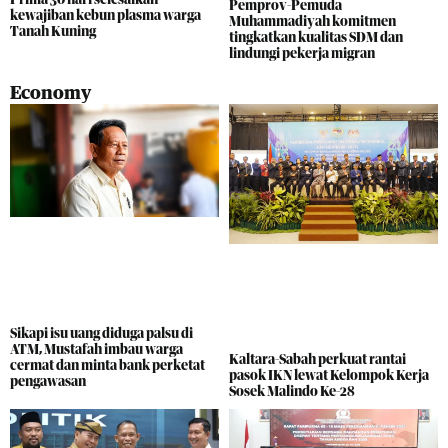
Pemprov-Pemuda
kewajiban kebun plasma warga
Muhammadiyah komitmen
Tanah Kuning
tingkatkan kualitas SDM dan
lindungi pekerja migran
Economy
Sikapi isu uang diduga palsu di
ATM, Mustafah imbau warga
Kaltara-Sabah perkuat rantai
cermat dan minta bank perketat
pasok IKN lewat Kelompok Kerja
pengawasan
Sosek Malindo Ke-28