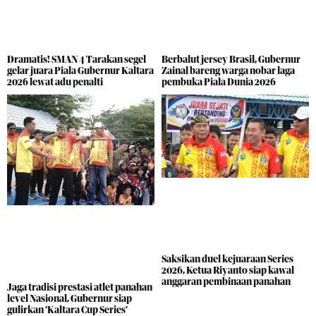
Dramatis! SMAN 4 Tarakan segel
Berbalut jersey Brasil, Gubernur
gelar juara Piala Gubernur Kaltara
Zainal bareng warga nobar laga
2026 lewat adu penalti
pembuka Piala Dunia 2026
Saksikan duel kejuaraan Series
2026, Ketua Riyanto siap kawal
anggaran pembinaan panahan
Jaga tradisi prestasi atlet panahan
level Nasional, Gubernur siap
gulirkan ‘Kaltara Cup Series’