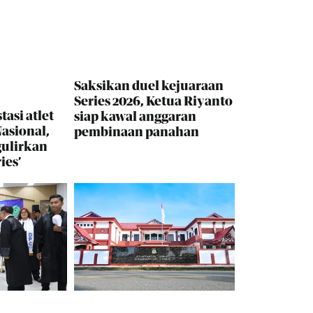
Saksikan duel kejuaraan
Series 2026, Ketua Riyanto
tasi atlet
siap kawal anggaran
asional,
pembinaan panahan
gulirkan
ies’