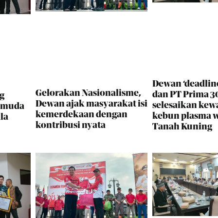
Dewan ‘deadlin
Gelorakan Nasionalisme,
dan PT Prima 30
g
Dewan ajak masyarakat isi
selesaikan kew
i muda
kemerdekaan dengan
kebun plasma 
la
kontribusi nyata
Tanah Kuning