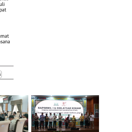
uli
pat
 umat
asana
i