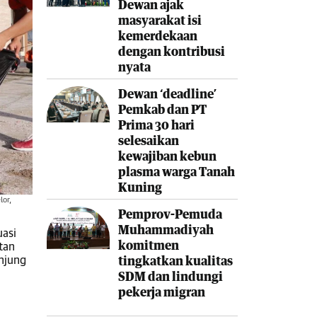
Dewan ajak
masyarakat isi
kemerdekaan
dengan kontribusi
nyata
Dewan ‘deadline’
Pemkab dan PT
Prima 30 hari
selesaikan
kewajiban kebun
plasma warga Tanah
Kuning
lor,
Pemprov-Pemuda
Muhammadiyah
uasi
komitmen
tan
anjung
tingkatkan kualitas
SDM dan lindungi
pekerja migran