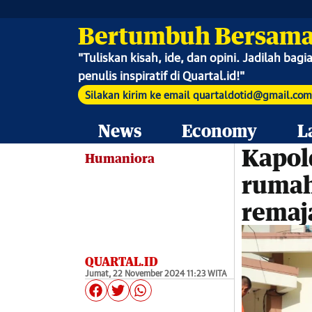
Bertumbuh Bersama
"
Tuliskan kisah, ide, dan opini. Jadilah bag
penulis inspiratif di Quartal.id!"
Silakan kirim ke email quartaldotid@gmail.com
News
Economy
L
Kapold
Humaniora
rumah
remaj
QUARTAL.ID
Jumat, 22 November 2024 11:23 WITA