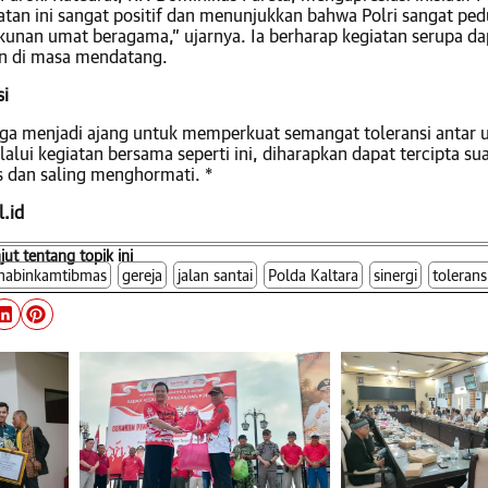
atan ini sangat positif dan menunjukkan bahwa Polri sangat ped
kunan umat beragama,” ujarnya. Ia berharap kegiatan serupa da
an di masa mendatang.
si
juga menjadi ajang untuk memperkuat semangat toleransi antar
lui kegiatan bersama seperti ini, diharapkan dapat tercipta su
 dan saling menghormati. *
l.id
njut tentang topik ini
habinkamtibmas
gereja
jalan santai
Polda Kaltara
sinergi
tolerans