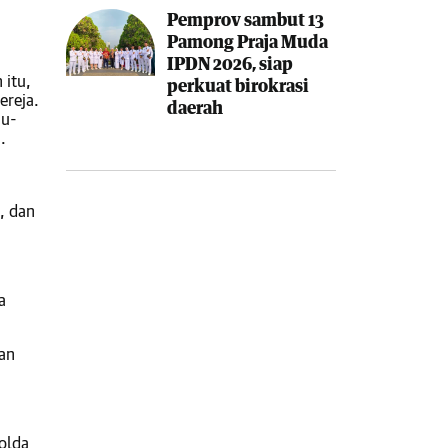
Pemprov sambut 13
Pamong Praja Muda
IPDN 2026, siap
 itu,
perkuat birokrasi
ereja.
daerah
hu-
.
, dan
a
an
Polda