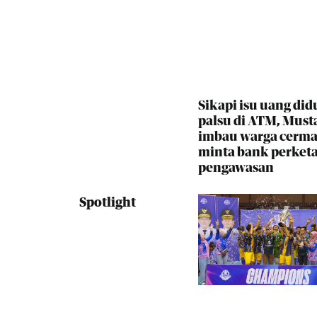
Sikapi isu uang did
palsu di ATM, Must
imbau warga cerma
minta bank perketa
pengawasan
Spotlight