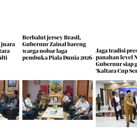
Berbalut jersey Brasil,
 juara
Gubernur Zainal bareng
Jaga tradisi pres
tara
warga nobar laga
panahan level N
lti
pembuka Piala Dunia 2026
Gubernur siap 
‘Kaltara Cup Ser