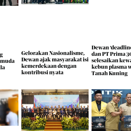
Dewan ‘deadlin
Gelorakan Nasionalisme,
dan PT Prima 30
g
Dewan ajak masyarakat isi
selesaikan kew
i muda
kemerdekaan dengan
kebun plasma 
la
kontribusi nyata
Tanah Kuning