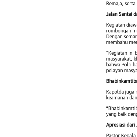
Remaja, serta 
Jalan Santai d
Kegiatan diawa
rombongan mel
Dengan semang
membahu membe
“Kegiatan ini 
masyarakat, k
bahwa Polri h
pelayan masyar
Bhabinkamtib
Kapolda juga
keamanan dan 
“Bhabinkamti
yang baik den
Apresiasi dari
Pastor Kepala 