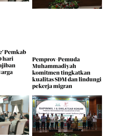
e’ Pemkab
 hari
Pemprov-Pemuda
ajiban
Muhammadiyah
warga
komitmen tingkatkan
kualitas SDM dan lindungi
pekerja migran