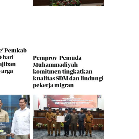
e’ Pemkab
 hari
Pemprov-Pemuda
ajiban
Muhammadiyah
warga
komitmen tingkatkan
kualitas SDM dan lindungi
pekerja migran