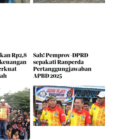
kan Rp2,8
Sah! Pemprov-DPRD
 keuangan
sepakati Ranperda
erkuat
Pertanggungjawaban
rah
APBD 2025