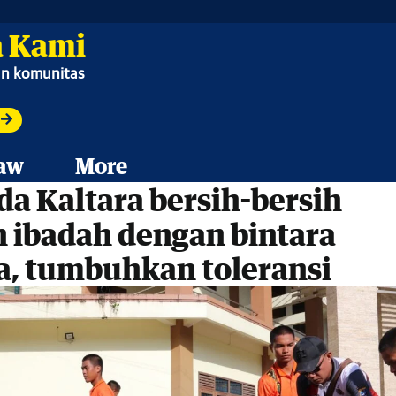
 Kami
ian komunitas
aw
More
a Kaltara bersih-bersih
 ibadah dengan bintara
a, tumbuhkan toleransi