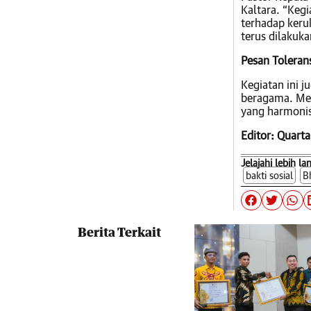
Kaltara. “Kegi
terhadap keru
terus dilakuk
Pesan Toleran
Kegiatan ini 
beragama. Mela
yang harmonis
Editor: Quarta
Jelajahi lebih la
bakti sosial
B
Berita Terkait