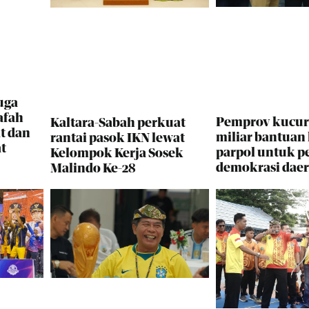
uga
afah
Pemprov kucur
Kaltara-Sabah perkuat
t dan
miliar bantuan
rantai pasok IKN lewat
t
parpol untuk p
Kelompok Kerja Sosek
demokrasi dae
Malindo Ke-28