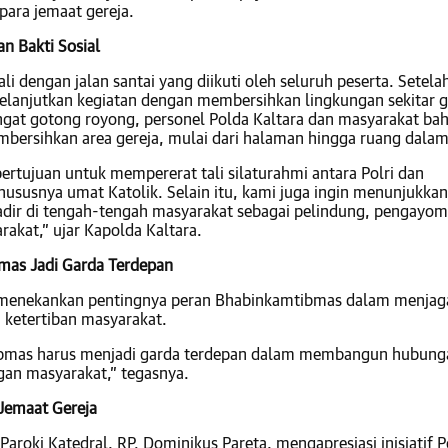
para jemaat gereja.
an Bakti Sosial
li dengan jalan santai yang diikuti oleh seluruh peserta. Setelah
anjutkan kegiatan dengan membersihkan lingkungan sekitar g
at gotong royong, personel Polda Kaltara dan masyarakat ba
rsihkan area gereja, mulai dari halaman hingga ruang dalam
bertujuan untuk mempererat tali silaturahmi antara Polri dan
hususnya umat Katolik. Selain itu, kami juga ingin menunjukkan
adir di tengah-tengah masyarakat sebagai pelindung, pengayom
akat,” ujar Kapolda Kaltara.
mas Jadi Garda Terdepan
 menekankan pentingnya peran Bhabinkamtibmas dalam menjag
ketertiban masyarakat.
bmas harus menjadi garda terdepan dalam membangun hubung
gan masyarakat,” tegasnya.
 Jemaat Gereja
Paroki Katedral, RP. Dominikus Pareta, mengapresiasi inisiatif 