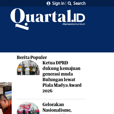
Sign in
Search
Berita Populer
Ketua DPRD
dukung kemajuan
generasi muda
Bulungan lewat
Piala Madya Award
2026
Gelorakan
Nasionalisme,