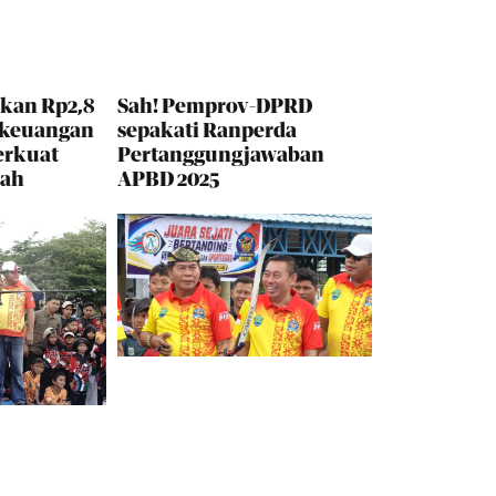
kan Rp2,8
Sah! Pemprov-DPRD
 keuangan
sepakati Ranperda
erkuat
Pertanggungjawaban
rah
APBD 2025