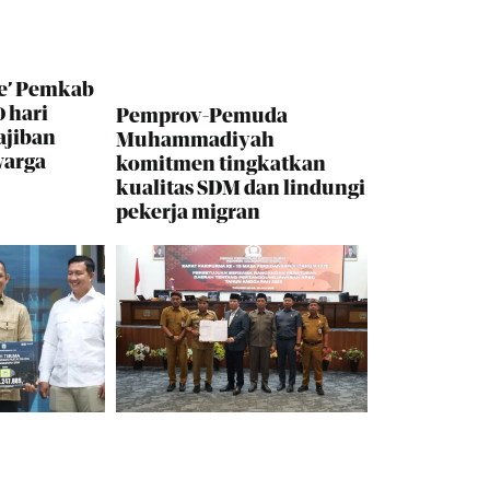
e’ Pemkab
 hari
Pemprov-Pemuda
ajiban
Muhammadiyah
warga
komitmen tingkatkan
kualitas SDM dan lindungi
pekerja migran