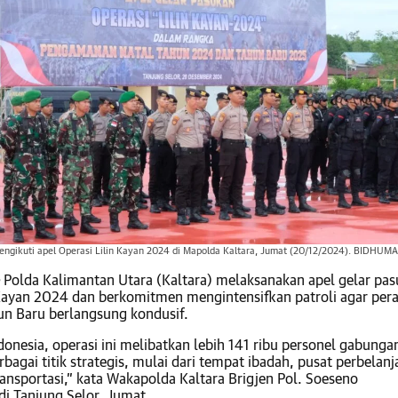
mengikuti apel Operasi Lilin Kayan 2024 di Mapolda Kaltara, Jumat (20/12/2024). BIDHUM
Polda Kalimantan Utara (Kaltara) melaksanakan apel gelar pa
 Kayan 2024 dan berkomitmen mengintensifkan patroli agar per
un Baru berlangsung kondusif.
donesia, operasi ini melibatkan lebih 141 ribu personel gabunga
rbagai titik strategis, mulai dari tempat ibadah, pusat perbelanj
ransportasi,” kata Wakapolda Kaltara Brigjen Pol. Soeseno
i Tanjung Selor, Jumat.