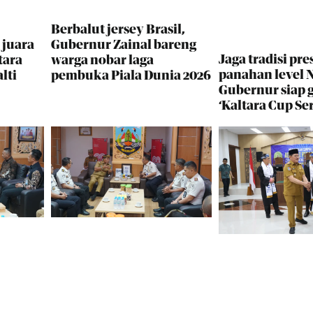
Berbalut jersey Brasil,
 juara
Gubernur Zainal bareng
Jaga tradisi pres
tara
warga nobar laga
panahan level N
lti
pembuka Piala Dunia 2026
Gubernur siap 
‘Kaltara Cup Ser