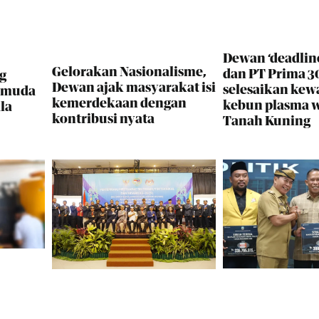
Dewan ‘deadlin
Gelorakan Nasionalisme,
dan PT Prima 30
g
Dewan ajak masyarakat isi
selesaikan kew
i muda
kemerdekaan dengan
kebun plasma 
la
kontribusi nyata
Tanah Kuning