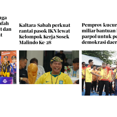
uga
afah
Pemprov kucur
Kaltara-Sabah perkuat
t dan
miliar bantuan
rantai pasok IKN lewat
t
parpol untuk p
Kelompok Kerja Sosek
demokrasi dae
Malindo Ke-28