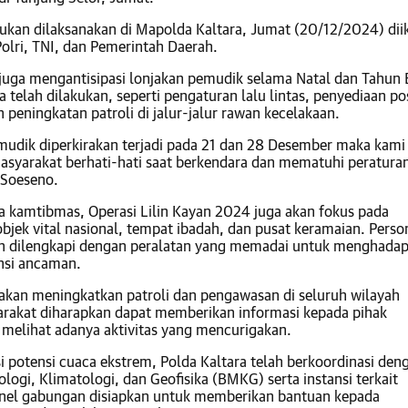
sukan dilaksanakan di Mapolda Kaltara, Jumat (20/12/2024) dii
Polri, TNI, dan Pemerintah Daerah.
 juga mengantisipasi lonjakan pemudik selama Natal dan Tahun 
 telah dilakukan, seperti pengaturan lalu lintas, penyediaan p
 peningkatan patroli di jalur-jalur rawan kecelakaan.
mudik diperkirakan terjadi pada 21 dan 28 Desember maka kami
yarakat berhati-hati saat berkendara dan mematuhi peraturan
 Soeseno.
a kamtibmas, Operasi Lilin Kayan 2024 juga akan fokus pada
jek vital nasional, tempat ibadah, dan pusat keramaian. Perso
n dilengkapi dengan peralatan yang memadai untuk menghadap
nsi ancaman.
 akan meningkatkan patroli dan pengawasan di seluruh wilayah
arakat diharapkan dapat memberikan informasi kepada pihak
a melihat adanya aktivitas yang mencurigakan.
i potensi cuaca ekstrem, Polda Kaltara telah berkoordinasi den
ogi, Klimatologi, dan Geofisika (BMKG) serta instansi terkait
onel gabungan disiapkan untuk memberikan bantuan kepada