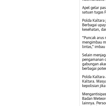
Apel gelar pa
satuan tugas 
Polda Kaltara
Berbagai upaya
kesehatan, dan
“Puncak arus 
mengimbau mas
lintas,” imbau
Selain menjag
pengamanan ob
gabungan aka
berbagai pote
Polda Kaltara
Kaltara. Masy
kepolisian jik
Mengantisipas
Badan Meteorol
lainnya. Pers