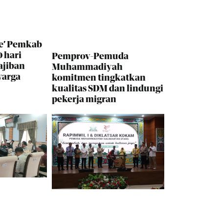
e’ Pemkab
 hari
Pemprov-Pemuda
ajiban
Muhammadiyah
warga
komitmen tingkatkan
kualitas SDM dan lindungi
pekerja migran