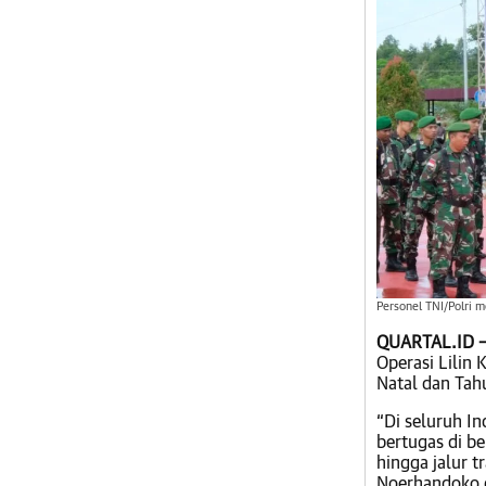
Personel TNI/Polri 
QUARTAL.ID –
Operasi Lilin
Natal dan Tah
“Di seluruh In
bertugas di be
hingga jalur t
Noerhandoko d