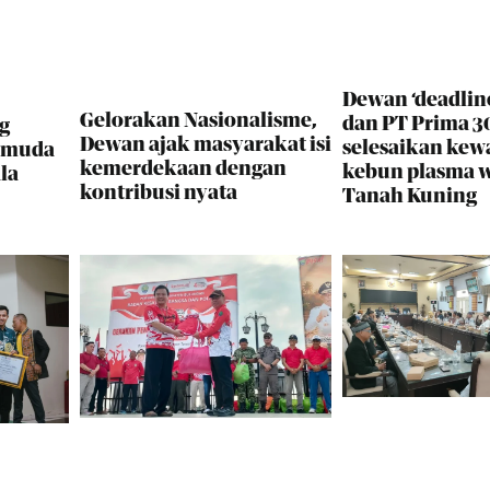
Dewan ‘deadlin
Gelorakan Nasionalisme,
dan PT Prima 30
g
Dewan ajak masyarakat isi
selesaikan kew
i muda
kemerdekaan dengan
kebun plasma 
la
kontribusi nyata
Tanah Kuning