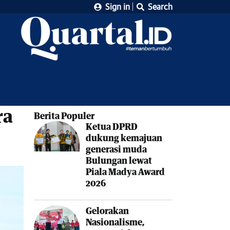
Sign in
Search
ra
Berita Populer
Ketua DPRD
dukung kemajuan
generasi muda
Bulungan lewat
Piala Madya Award
2026
Gelorakan
Nasionalisme,