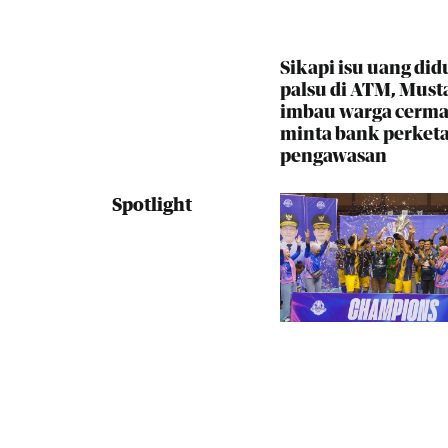
Sikapi isu uang did
palsu di ATM, Must
imbau warga cerma
minta bank perketa
pengawasan
Spotlight