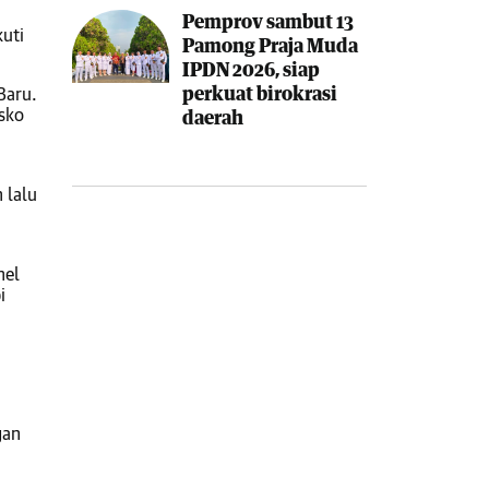
Pemprov sambut 13
kuti
Pamong Praja Muda
IPDN 2026, siap
perkuat birokrasi
Baru.
osko
daerah
 lalu
nel
i
gan