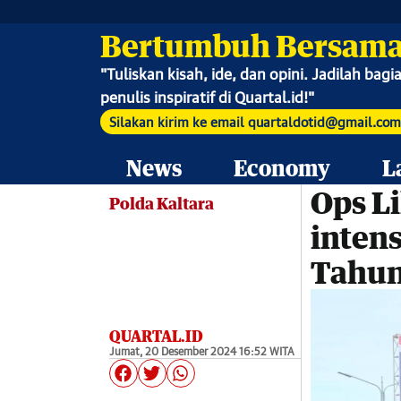
Bertumbuh Bersama
"
Tuliskan kisah, ide, dan opini. Jadilah bag
penulis inspiratif di Quartal.id!"
Silakan kirim ke email quartaldotid@gmail.com
News
Economy
L
Ops Li
Polda Kaltara
intens
Tahun
QUARTAL.ID
Jumat, 20 Desember 2024 16:52 WITA