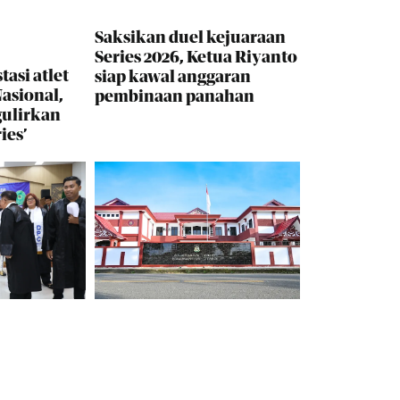
Saksikan duel kejuaraan
Series 2026, Ketua Riyanto
tasi atlet
siap kawal anggaran
asional,
pembinaan panahan
gulirkan
ies’