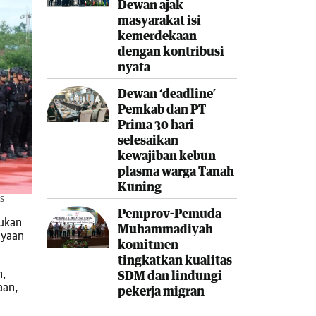
Dewan ajak
masyarakat isi
kemerdekaan
dengan kontribusi
nyata
Dewan ‘deadline’
Pemkab dan PT
Prima 30 hari
selesaikan
kewajiban kebun
plasma warga Tanah
Kuning
AS
Pemprov-Pemuda
sukan
Muhammadiyah
ayaan
komitmen
tingkatkan kualitas
n,
SDM dan lindungi
aan,
pekerja migran