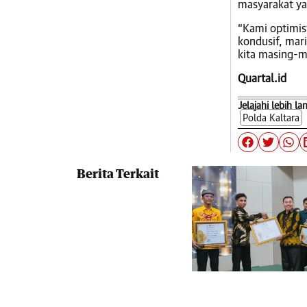
masyarakat y
“Kami optimist
kondusif, mar
kita masing-m
Quartal.id
Jelajahi lebih la
Polda Kaltara
Berita Terkait