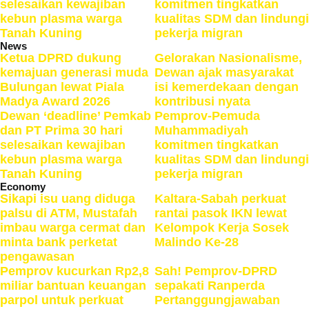
selesaikan kewajiban
komitmen tingkatkan
kebun plasma warga
kualitas SDM dan lindungi
Tanah Kuning
pekerja migran
News
Ketua DPRD dukung
Gelorakan Nasionalisme,
kemajuan generasi muda
Dewan ajak masyarakat
Bulungan lewat Piala
isi kemerdekaan dengan
Madya Award 2026
kontribusi nyata
Dewan ‘deadline’ Pemkab
Pemprov-Pemuda
dan PT Prima 30 hari
Muhammadiyah
selesaikan kewajiban
komitmen tingkatkan
kebun plasma warga
kualitas SDM dan lindungi
Tanah Kuning
pekerja migran
Economy
Sikapi isu uang diduga
Kaltara-Sabah perkuat
palsu di ATM, Mustafah
rantai pasok IKN lewat
imbau warga cermat dan
Kelompok Kerja Sosek
minta bank perketat
Malindo Ke-28
pengawasan
Pemprov kucurkan Rp2,8
Sah! Pemprov-DPRD
miliar bantuan keuangan
sepakati Ranperda
parpol untuk perkuat
Pertanggungjawaban