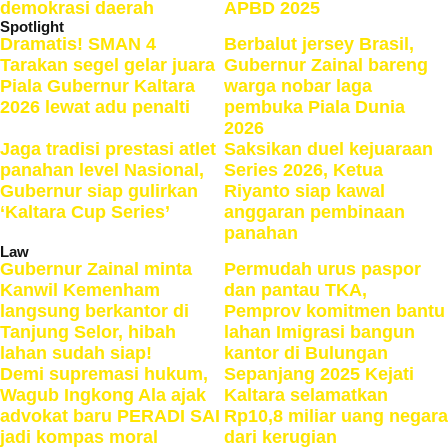
demokrasi daerah
APBD 2025
Spotlight
Dramatis! SMAN 4
Berbalut jersey Brasil,
Tarakan segel gelar juara
Gubernur Zainal bareng
Piala Gubernur Kaltara
warga nobar laga
2026 lewat adu penalti
pembuka Piala Dunia
2026
Jaga tradisi prestasi atlet
Saksikan duel kejuaraan
panahan level Nasional,
Series 2026, Ketua
Gubernur siap gulirkan
Riyanto siap kawal
‘Kaltara Cup Series’
anggaran pembinaan
panahan
Law
Gubernur Zainal minta
Permudah urus paspor
Kanwil Kemenham
dan pantau TKA,
langsung berkantor di
Pemprov komitmen bantu
Tanjung Selor, hibah
lahan Imigrasi bangun
lahan sudah siap!
kantor di Bulungan
Demi supremasi hukum,
Sepanjang 2025 Kejati
Wagub Ingkong Ala ajak
Kaltara selamatkan
advokat baru PERADI SAI
Rp10,8 miliar uang negara
jadi kompas moral
dari kerugian