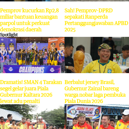
Pemprov kucurkan Rp2,8
Sah! Pemprov-DPRD
miliar bantuan keuangan
sepakati Ranperda
parpol untuk perkuat
Pertanggungjawaban APBD
demokrasi daerah
2025
Spotlight
Dramatis! SMAN 4 Tarakan
Berbalut jersey Brasil,
segel gelar juara Piala
Gubernur Zainal bareng
Gubernur Kaltara 2026
warga nobar laga pembuka
lewat adu penalti
Piala Dunia 2026