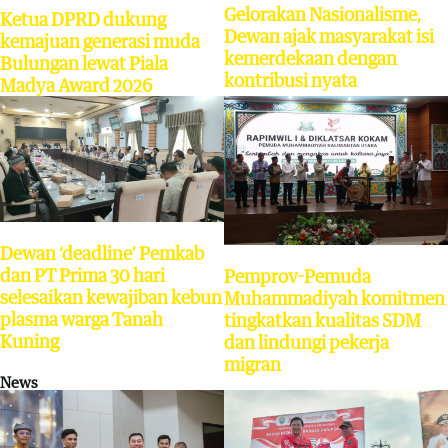
Gelorakan Nasionalisme,
Ketua DPRD dukung
Dewan ajak masyarakat isi
kemajuan generasi muda
kemerdekaan dengan
Bulungan lewat Piala
kontribusi nyata
Madya Award 2026
Dewan ‘deadline’ Pemkab
dan PT Prima 30 hari
Pemprov-Pemuda
selesaikan kewajiban kebun
Muhammadiyah komitmen
plasma warga Tanah
tingkatkan kualitas SDM
Kuning
dan lindungi pekerja
migran
News