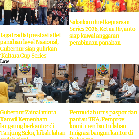
Saksikan duel kejuaraan
Series 2026, Ketua Riyanto
Jaga tradisi prestasi atlet
siap kawal anggaran
panahan level Nasional,
pembinaan panahan
Gubernur siap gulirkan
‘Kaltara Cup Series’
Law
Gubernur Zainal minta
Permudah urus paspor dan
Kanwil Kemenham
pantau TKA, Pemprov
langsung berkantor di
komitmen bantu lahan
Tanjung Selor, hibah lahan
Imigrasi bangun kantor di