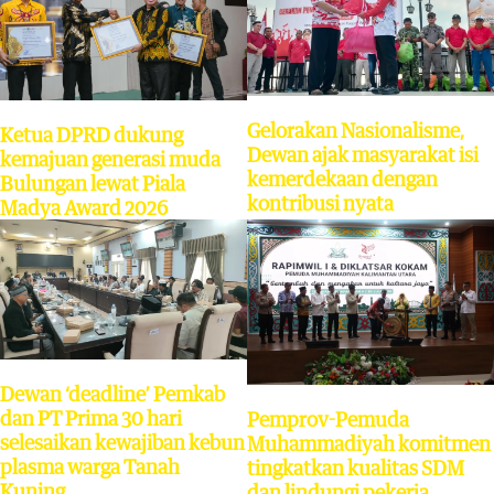
Gelorakan Nasionalisme,
Ketua DPRD dukung
Dewan ajak masyarakat isi
kemajuan generasi muda
kemerdekaan dengan
Bulungan lewat Piala
kontribusi nyata
Madya Award 2026
Dewan ‘deadline’ Pemkab
dan PT Prima 30 hari
Pemprov-Pemuda
selesaikan kewajiban kebun
Muhammadiyah komitmen
plasma warga Tanah
tingkatkan kualitas SDM
Kuning
dan lindungi pekerja