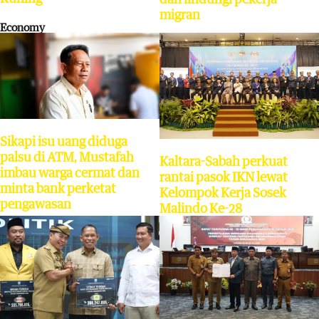
migran
Economy
Sikapi isu uang diduga
palsu di ATM, Mustafah
Kaltara-Sabah perkuat
imbau warga cermat dan
rantai pasok IKN lewat
minta bank perketat
Kelompok Kerja Sosek
pengawasan
Malindo Ke-28