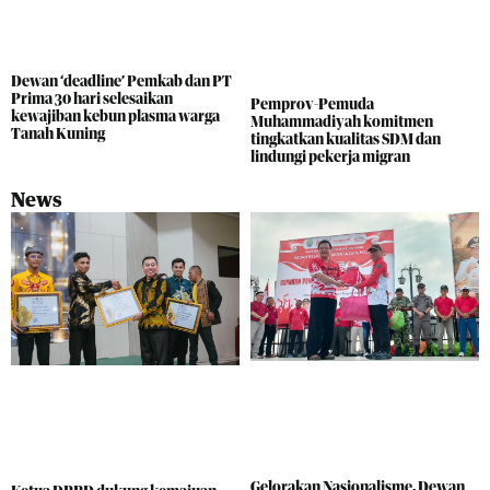
Dewan ‘deadline’ Pemkab dan PT
Prima 30 hari selesaikan
Pemprov-Pemuda
kewajiban kebun plasma warga
Muhammadiyah komitmen
Tanah Kuning
tingkatkan kualitas SDM dan
lindungi pekerja migran
News
Gelorakan Nasionalisme, Dewan