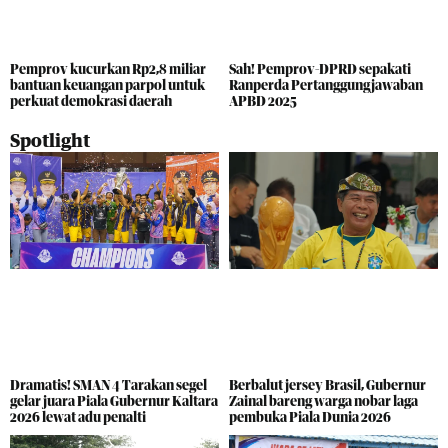
Pemprov kucurkan Rp2,8 miliar
Sah! Pemprov-DPRD sepakati
bantuan keuangan parpol untuk
Ranperda Pertanggungjawaban
perkuat demokrasi daerah
APBD 2025
Spotlight
Dramatis! SMAN 4 Tarakan segel
Berbalut jersey Brasil, Gubernur
gelar juara Piala Gubernur Kaltara
Zainal bareng warga nobar laga
2026 lewat adu penalti
pembuka Piala Dunia 2026