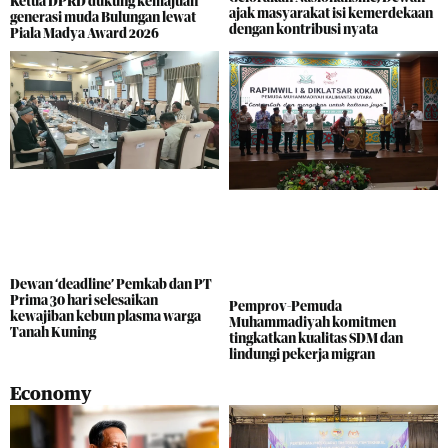
Ketua DPRD dukung kemajuan
ajak masyarakat isi kemerdekaan
generasi muda Bulungan lewat
dengan kontribusi nyata
Piala Madya Award 2026
Dewan ‘deadline’ Pemkab dan PT
Prima 30 hari selesaikan
Pemprov-Pemuda
kewajiban kebun plasma warga
Muhammadiyah komitmen
Tanah Kuning
tingkatkan kualitas SDM dan
lindungi pekerja migran
Economy