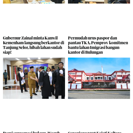
Gubernur Zainal minta Kanwil
Permudah urus paspor dan
Kemenham langsung berkantor di
pantau TKA, Pemprov komitmen
Tanjung Selor, hibah lahan sudah
bantu lahan Imigrasi bangun
siap!
kantor di Bulungan