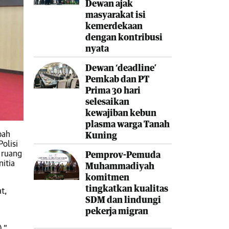
Dewan ajak
masyarakat isi
kemerdekaan
dengan kontribusi
nyata
Dewan ‘deadline’
Pemkab dan PT
Prima 30 hari
selesaikan
kewajiban kebun
plasma warga Tanah
pah
Kuning
olisi
 ruang
Pemprov-Pemuda
itia
Muhammadiyah
komitmen
tingkatkan kualitas
t,
SDM dan lindungi
pekerja migran
,”