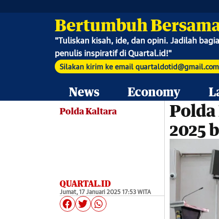
Bertumbuh Bersama
"
Tuliskan kisah, ide, dan opini. Jadilah bag
penulis inspiratif di Quartal.id!"
Silakan kirim ke email quartaldotid@gmail.com
News
Economy
L
Polda 
Polda Kaltara
2025 
QUARTAL.ID
Jumat, 17 Januari 2025 17:53 WITA