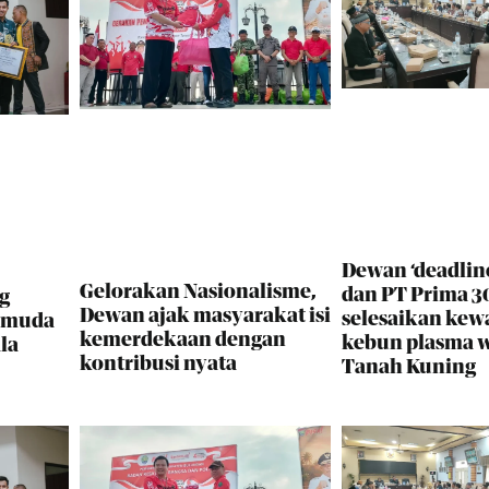
Dewan ‘deadlin
Gelorakan Nasionalisme,
dan PT Prima 30
g
Dewan ajak masyarakat isi
selesaikan kew
i muda
kemerdekaan dengan
kebun plasma 
la
kontribusi nyata
Tanah Kuning