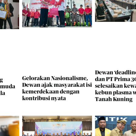
Dewan ‘deadlin
Gelorakan Nasionalisme,
dan PT Prima 30
g
Dewan ajak masyarakat isi
selesaikan kew
i muda
kemerdekaan dengan
kebun plasma 
la
kontribusi nyata
Tanah Kuning