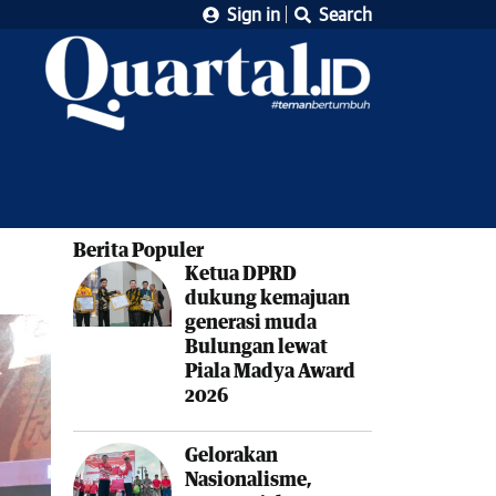
Sign in
Search
Berita Populer
Ketua DPRD
dukung kemajuan
generasi muda
Bulungan lewat
Piala Madya Award
2026
Gelorakan
Nasionalisme,