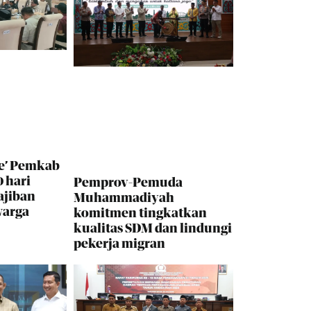
e’ Pemkab
 hari
Pemprov-Pemuda
ajiban
Muhammadiyah
warga
komitmen tingkatkan
kualitas SDM dan lindungi
pekerja migran