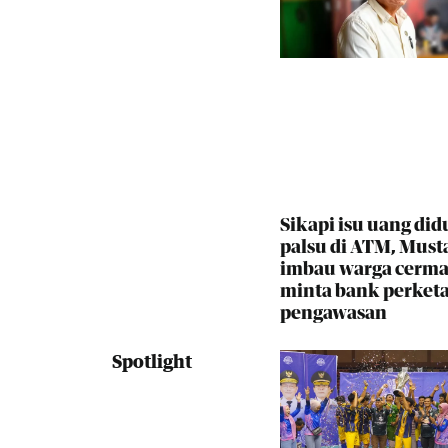
Sikapi isu uang did
palsu di ATM, Must
imbau warga cerma
minta bank perketa
pengawasan
Spotlight