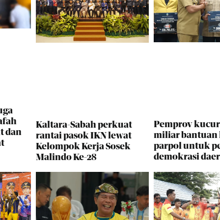
uga
afah
Pemprov kucur
Kaltara-Sabah perkuat
t dan
miliar bantuan
rantai pasok IKN lewat
t
parpol untuk p
Kelompok Kerja Sosek
demokrasi dae
Malindo Ke-28