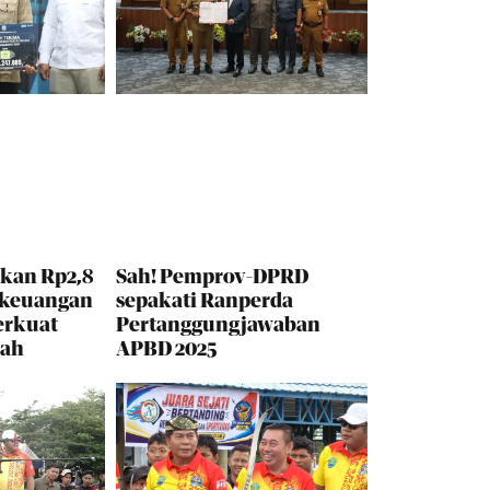
kan Rp2,8
Sah! Pemprov-DPRD
 keuangan
sepakati Ranperda
erkuat
Pertanggungjawaban
rah
APBD 2025