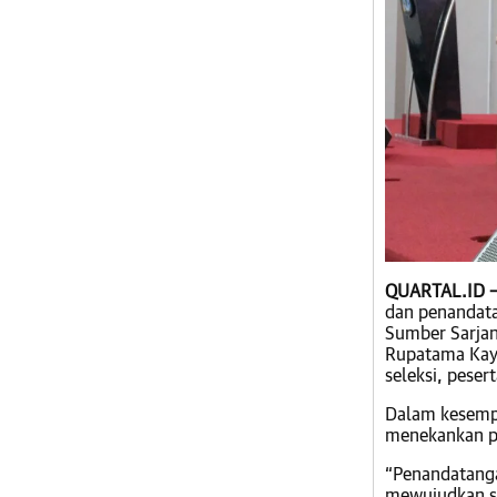
QUARTAL.ID –
dan penandatan
Sumber Sarjan
Rupatama Kaya
seleksi, peser
Dalam kesempa
menekankan pe
“Penandatanga
mewujudkan se