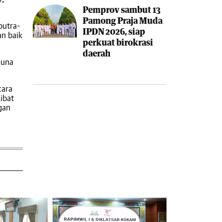
Pemprov sambut 13
Pamong Praja Muda
putra-
IPDN 2026, siap
an baik
perkuat birokrasi
daerah
guna
cara
ibat
gan