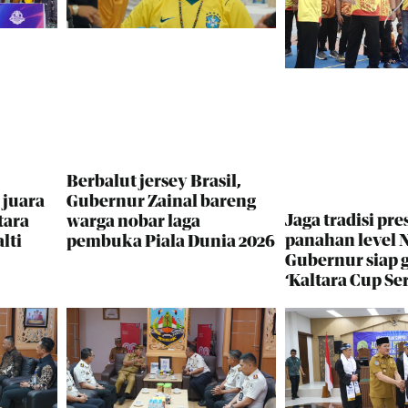
Berbalut jersey Brasil,
 juara
Gubernur Zainal bareng
Jaga tradisi pres
tara
warga nobar laga
panahan level N
lti
pembuka Piala Dunia 2026
Gubernur siap 
‘Kaltara Cup Ser