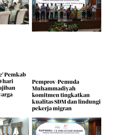
e’ Pemkab
 hari
Pemprov-Pemuda
ajiban
Muhammadiyah
warga
komitmen tingkatkan
kualitas SDM dan lindungi
pekerja migran