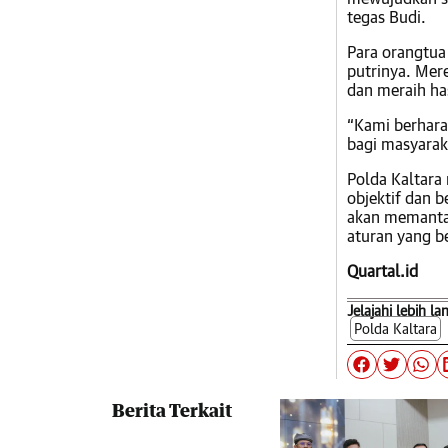
tegas Budi.
Para orangtua
putrinya. Mer
dan meraih has
“Kami berhara
bagi masyaraka
Polda Kaltara
objektif dan b
akan memantau
aturan yang be
Quartal.id
Jelajahi lebih la
Polda Kaltara
Berita Terkait