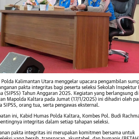
Polda Kalimantan Utara menggelar upacara pengambilan sum
ganan pakta integritas bagi peserta seleksi Sekolah Inspektur P
a (SIPSS) Tahun Anggaran 2025. Kegiatan yang berlangsung di
n Mapolda Kaltara pada Jumat (17/1/2025) ini dihadiri oleh pan
ta SIPSS, orang tua, serta pengawas eksternal.
tan ini, Kabid Humas Polda Kaltara, Kombes Pol. Budi Rachma
ntingnya integritas dalam setiap tahapan seleksi.
nan pakta integritas ini merupakan komitmen bersama untuk
leksi yang bersih, transparan, akuntabel, dan humanis (BETAH)