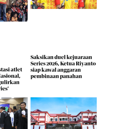
Saksikan duel kejuaraan
Series 2026, Ketua Riyanto
tasi atlet
siap kawal anggaran
asional,
pembinaan panahan
gulirkan
ies’