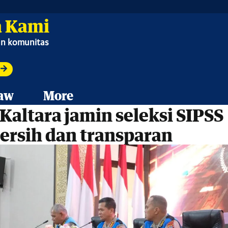
 Kami
ian komunitas
aw
More
Kaltara jamin seleksi SIPSS
bersih dan transparan