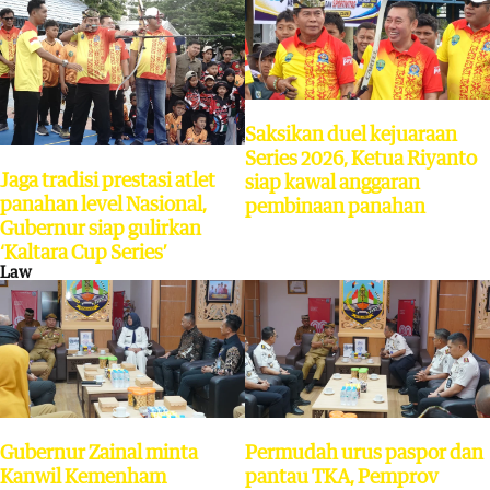
Saksikan duel kejuaraan
Series 2026, Ketua Riyanto
Jaga tradisi prestasi atlet
siap kawal anggaran
panahan level Nasional,
pembinaan panahan
Gubernur siap gulirkan
‘Kaltara Cup Series’
Law
Gubernur Zainal minta
Permudah urus paspor dan
Kanwil Kemenham
pantau TKA, Pemprov