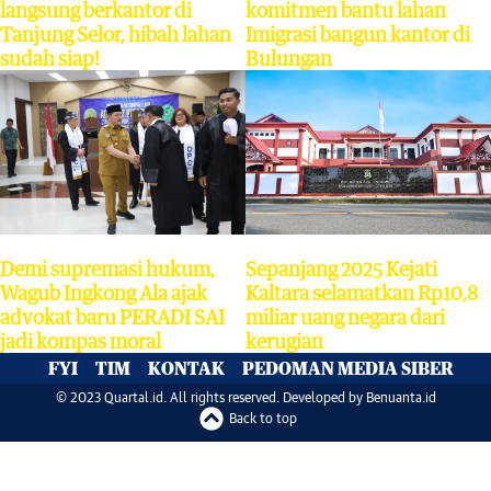
langsung berkantor di
komitmen bantu lahan
Tanjung Selor, hibah lahan
Imigrasi bangun kantor di
sudah siap!
Bulungan
Sepanjang 2025 Kejati
Demi supremasi hukum,
Kaltara selamatkan Rp10,8
Wagub Ingkong Ala ajak
miliar uang negara dari
advokat baru PERADI SAI
kerugian
jadi kompas moral
FYI
TIM
KONTAK
PEDOMAN MEDIA SIBER
© 2023 Quartal.id. All rights reserved. Developed by
Benuanta.id
Back to top