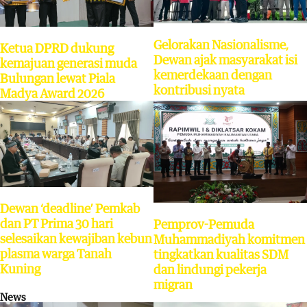
Gelorakan Nasionalisme,
Ketua DPRD dukung
Dewan ajak masyarakat isi
kemajuan generasi muda
kemerdekaan dengan
Bulungan lewat Piala
kontribusi nyata
Madya Award 2026
Dewan ‘deadline’ Pemkab
dan PT Prima 30 hari
Pemprov-Pemuda
selesaikan kewajiban kebun
Muhammadiyah komitmen
plasma warga Tanah
tingkatkan kualitas SDM
Kuning
dan lindungi pekerja
migran
News