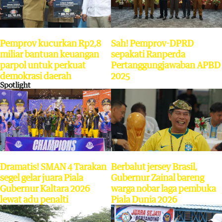
Pemprov kucurkan Rp2,8
Sah! Pemprov-DPRD
miliar bantuan keuangan
sepakati Ranperda
parpol untuk perkuat
Pertanggungjawaban APBD
demokrasi daerah
2025
Spotlight
Dramatis! SMAN 4 Tarakan
Berbalut jersey Brasil,
segel gelar juara Piala
Gubernur Zainal bareng
Gubernur Kaltara 2026
warga nobar laga pembuka
lewat adu penalti
Piala Dunia 2026