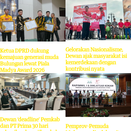
Gelorakan Nasionalisme,
Ketua DPRD dukung
Dewan ajak masyarakat isi
kemajuan generasi muda
kemerdekaan dengan
Bulungan lewat Piala
kontribusi nyata
Madya Award 2026
Dewan ‘deadline’ Pemkab
dan PT Prima 30 hari
Pemprov-Pemuda