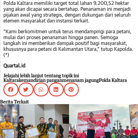
Polda Kaltara memiliki target total lahan 9.200,52 hektar
yang akan dicapai secara bertahap. Penanaman ini menjadi
pijakan awal yang strategis, dengan dukungan dari seluruh
elemen masyarakat dan instansi terkait.
“Kami berkomitmen untuk terus mendampingi para petani,
mulai dari proses penanaman hingga panen. Semoga
langkah ini memberikan dampak positif bagi masyarakat,
khususnya para petani di Kalimantan Utara,” tutup Kapolda.
(*)
Quartal.id
Jelajahi lebih lanjut tentang topik ini
Kaltara
kemandirian pangan
menanam jagung
Polda Kaltara
Berita Terkait