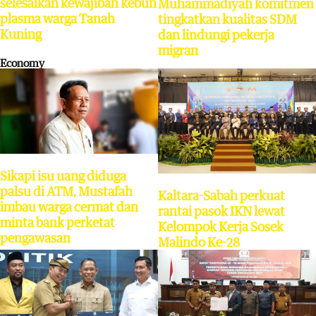
selesaikan kewajiban kebun
Muhammadiyah komitmen
plasma warga Tanah
tingkatkan kualitas SDM
Kuning
dan lindungi pekerja
migran
Economy
Sikapi isu uang diduga
palsu di ATM, Mustafah
Kaltara-Sabah perkuat
imbau warga cermat dan
rantai pasok IKN lewat
minta bank perketat
Kelompok Kerja Sosek
pengawasan
Malindo Ke-28