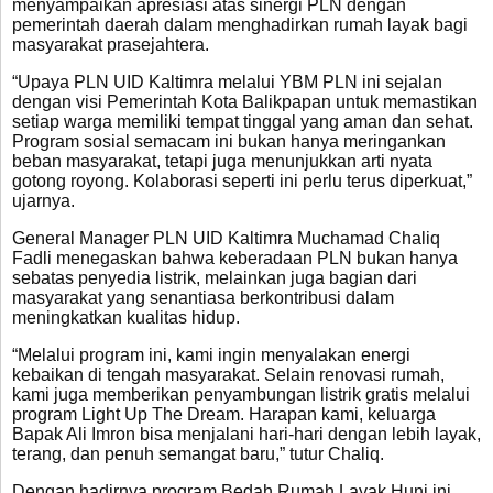
menyampaikan apresiasi atas sinergi PLN dengan
pemerintah daerah dalam menghadirkan rumah layak bagi
masyarakat prasejahtera.
“Upaya PLN UID Kaltimra melalui YBM PLN ini sejalan
dengan visi Pemerintah Kota Balikpapan untuk memastikan
setiap warga memiliki tempat tinggal yang aman dan sehat.
Program sosial semacam ini bukan hanya meringankan
beban masyarakat, tetapi juga menunjukkan arti nyata
gotong royong. Kolaborasi seperti ini perlu terus diperkuat,”
ujarnya.
General Manager PLN UID Kaltimra Muchamad Chaliq
Fadli menegaskan bahwa keberadaan PLN bukan hanya
sebatas penyedia listrik, melainkan juga bagian dari
masyarakat yang senantiasa berkontribusi dalam
meningkatkan kualitas hidup.
“Melalui program ini, kami ingin menyalakan energi
kebaikan di tengah masyarakat. Selain renovasi rumah,
kami juga memberikan penyambungan listrik gratis melalui
program Light Up The Dream. Harapan kami, keluarga
Bapak Ali Imron bisa menjalani hari-hari dengan lebih layak,
terang, dan penuh semangat baru,” tutur Chaliq.
Dengan hadirnya program Bedah Rumah Layak Huni ini,