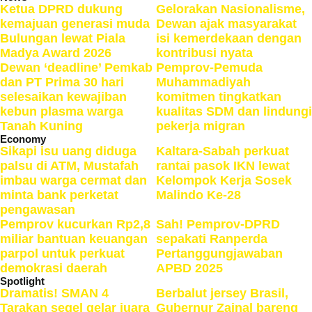
Ketua DPRD dukung
Gelorakan Nasionalisme,
kemajuan generasi muda
Dewan ajak masyarakat
Bulungan lewat Piala
isi kemerdekaan dengan
Madya Award 2026
kontribusi nyata
Dewan ‘deadline’ Pemkab
Pemprov-Pemuda
dan PT Prima 30 hari
Muhammadiyah
selesaikan kewajiban
komitmen tingkatkan
kebun plasma warga
kualitas SDM dan lindungi
Tanah Kuning
pekerja migran
Economy
Sikapi isu uang diduga
Kaltara-Sabah perkuat
palsu di ATM, Mustafah
rantai pasok IKN lewat
imbau warga cermat dan
Kelompok Kerja Sosek
minta bank perketat
Malindo Ke-28
pengawasan
Pemprov kucurkan Rp2,8
Sah! Pemprov-DPRD
miliar bantuan keuangan
sepakati Ranperda
parpol untuk perkuat
Pertanggungjawaban
demokrasi daerah
APBD 2025
Spotlight
Dramatis! SMAN 4
Berbalut jersey Brasil,
Tarakan segel gelar juara
Gubernur Zainal bareng