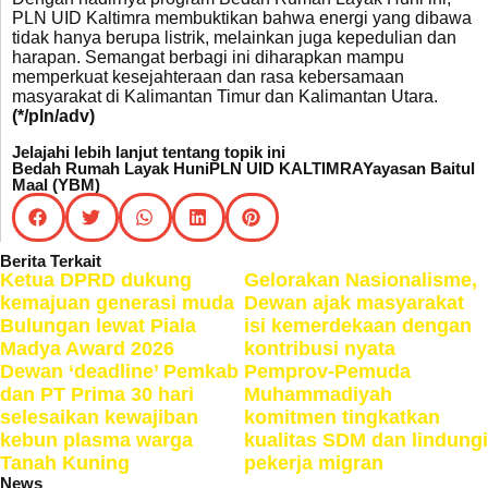
PLN UID Kaltimra membuktikan bahwa energi yang dibawa
tidak hanya berupa listrik, melainkan juga kepedulian dan
harapan. Semangat berbagi ini diharapkan mampu
memperkuat kesejahteraan dan rasa kebersamaan
masyarakat di Kalimantan Timur dan Kalimantan Utara.
(*/pln/adv)
Jelajahi lebih lanjut tentang topik ini
Bedah Rumah Layak Huni
PLN UID KALTIMRA
Yayasan Baitul
Maal (YBM)
Berita Terkait
Ketua DPRD dukung
Gelorakan Nasionalisme,
kemajuan generasi muda
Dewan ajak masyarakat
Bulungan lewat Piala
isi kemerdekaan dengan
Madya Award 2026
kontribusi nyata
Dewan ‘deadline’ Pemkab
Pemprov-Pemuda
dan PT Prima 30 hari
Muhammadiyah
selesaikan kewajiban
komitmen tingkatkan
kebun plasma warga
kualitas SDM dan lindungi
Tanah Kuning
pekerja migran
News