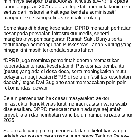
minimnya serapan Dana Alokasi Khusus (DAK) fisik pada
tahun anggaran 2025. Jajaran legislatif meminta komitmen
serius dari instansi terkait agar kendala administratif
maupun teknis serupa tidak kembali terulang.
Sementara di bidang kesehatan, DPRD menaruh perhatian
besar pada persoalan infrastruktur medis, seperti
mangkraknya pembangunan Rumah Sakit Bunyu serta
tertundanya pembangunan Puskesmas Tanah Kuning yang
hingga kini masih terkendala status lahan.
“DPRD juga meminta pemerintah daerah memastikan
keberadaan tenaga kesehatan di Puskesmas pembantu
(pustu) yang ada di desa-desa, serta meningkatkan mutu
pelayanan bagi pasien BPJS di seluruh fasilitas kesehatan
daerah,” tegas Dwi Sugiarto saat membacakan poin-poin
rekomendasi dewan.
Selain pemenuhan hak dasar masyarakat, sektor
infrastruktur konektivitas turut menjadi catatan yang wajib
diselesaikan. DPRD mencatat masih adanya sejumlah
proyek jalan dan jembatan yang belum rampung pada tahun
2025.
Salah satu yang paling mendesak dan dikeluhkan warga
adalah kerusakan parah pada jalan poros Tanjung Palas–