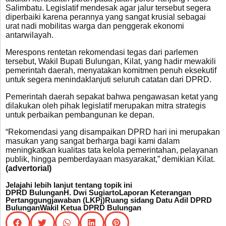
Salimbatu. Legislatif mendesak agar jalur tersebut segera
diperbaiki karena perannya yang sangat krusial sebagai
urat nadi mobilitas warga dan penggerak ekonomi
antarwilayah.
Merespons rentetan rekomendasi tegas dari parlemen
tersebut, Wakil Bupati Bulungan, Kilat, yang hadir mewakili
pemerintah daerah, menyatakan komitmen penuh eksekutif
untuk segera menindaklanjuti seluruh catatan dari DPRD.
Pemerintah daerah sepakat bahwa pengawasan ketat yang
dilakukan oleh pihak legislatif merupakan mitra strategis
untuk perbaikan pembangunan ke depan.
“Rekomendasi yang disampaikan DPRD hari ini merupakan
masukan yang sangat berharga bagi kami dalam
meningkatkan kualitas tata kelola pemerintahan, pelayanan
publik, hingga pemberdayaan masyarakat,” demikian Kilat.
(advertorial)
Jelajahi lebih lanjut tentang topik ini
DPRD Bulungan
H. Dwi Sugiarto
Laporan Keterangan
Pertanggungjawaban (LKPj)
Ruang sidang Datu Adil DPRD
Bulungan
Wakil Ketua DPRD Bulungan