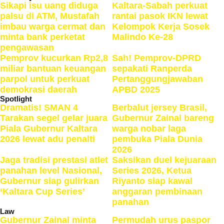
Sikapi isu uang diduga
Kaltara-Sabah perkuat
palsu di ATM, Mustafah
rantai pasok IKN lewat
imbau warga cermat dan
Kelompok Kerja Sosek
minta bank perketat
Malindo Ke-28
pengawasan
Pemprov kucurkan Rp2,8
Sah! Pemprov-DPRD
miliar bantuan keuangan
sepakati Ranperda
parpol untuk perkuat
Pertanggungjawaban
demokrasi daerah
APBD 2025
Spotlight
Dramatis! SMAN 4
Berbalut jersey Brasil,
Tarakan segel gelar juara
Gubernur Zainal bareng
Piala Gubernur Kaltara
warga nobar laga
2026 lewat adu penalti
pembuka Piala Dunia
2026
Jaga tradisi prestasi atlet
Saksikan duel kejuaraan
panahan level Nasional,
Series 2026, Ketua
Gubernur siap gulirkan
Riyanto siap kawal
‘Kaltara Cup Series’
anggaran pembinaan
panahan
Law
Gubernur Zainal minta
Permudah urus paspor