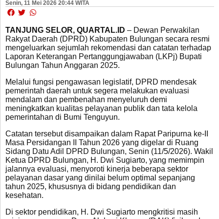
Senin, 11 Mei 2026 20:44 WITA
TANJUNG SELOR, QUARTAL.ID
– Dewan Perwakilan
Rakyat Daerah (DPRD) Kabupaten Bulungan secara resmi
mengeluarkan sejumlah rekomendasi dan catatan terhadap
Laporan Keterangan Pertanggungjawaban (LKPj) Bupati
Bulungan Tahun Anggaran 2025.
Melalui fungsi pengawasan legislatif, DPRD mendesak
pemerintah daerah untuk segera melakukan evaluasi
mendalam dan pembenahan menyeluruh demi
meningkatkan kualitas pelayanan publik dan tata kelola
pemerintahan di Bumi Tenguyun.
Catatan tersebut disampaikan dalam Rapat Paripurna ke-II
Masa Persidangan II Tahun 2026 yang digelar di Ruang
Sidang Datu Adil DPRD Bulungan, Senin (11/5/2026). Wakil
Ketua DPRD Bulungan, H. Dwi Sugiarto, yang memimpin
jalannya evaluasi, menyoroti kinerja beberapa sektor
pelayanan dasar yang dinilai belum optimal sepanjang
tahun 2025, khususnya di bidang pendidikan dan
kesehatan.
Di sektor pendidikan, H. Dwi Sugiarto mengkritisi masih