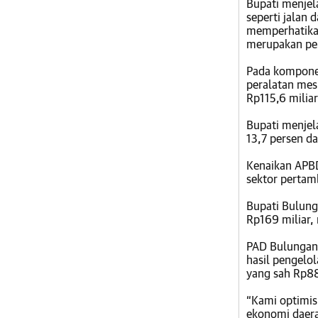
Bupati menjel
seperti jalan 
memperhatikan
merupakan pen
Pada kompone
peralatan mes
Rp115,6 miliar
Bupati menjel
13,7 persen da
Kenaikan APBD
sektor pertam
Bupati Bulung
Rp169 miliar,
PAD Bulungan t
hasil pengelol
yang sah Rp88
“Kami optimis
ekonomi daera