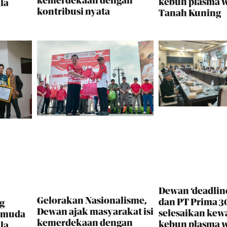
kemerdekaan dengan
kebun plasma 
la
kontribusi nyata
Tanah Kuning
Dewan ‘deadlin
Gelorakan Nasionalisme,
dan PT Prima 30
g
Dewan ajak masyarakat isi
selesaikan kew
i muda
kemerdekaan dengan
kebun plasma 
la