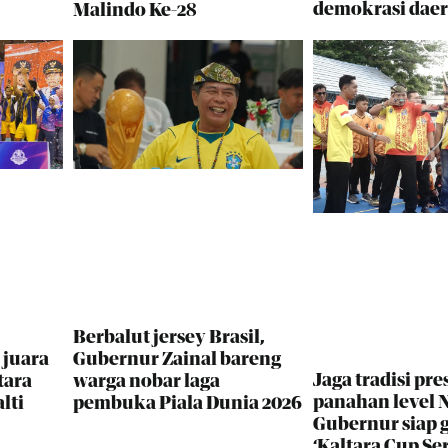
demokrasi dae
Malindo Ke-28
Berbalut jersey Brasil,
 juara
Gubernur Zainal bareng
Jaga tradisi pres
tara
warga nobar laga
panahan level N
lti
pembuka Piala Dunia 2026
Gubernur siap 
‘Kaltara Cup Ser