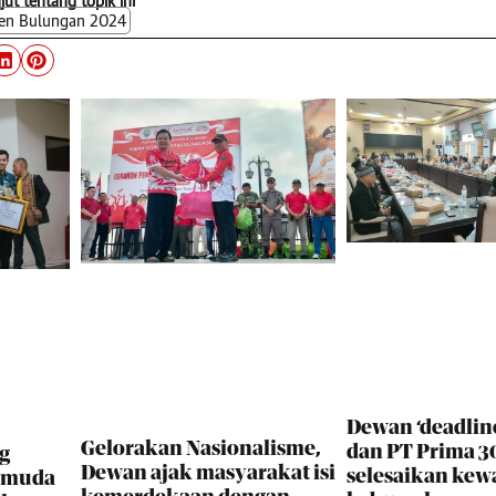
njut tentang topik ini
en Bulungan 2024
Dewan ‘deadlin
Gelorakan Nasionalisme,
dan PT Prima 30
g
Dewan ajak masyarakat isi
selesaikan kew
i muda