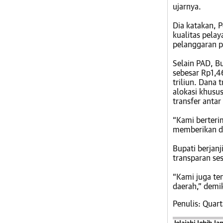
ujarnya.
Dia katakan, 
kualitas pela
pelanggaran p
Selain PAD, B
sebesar Rp1,46
triliun. Dana 
alokasi khusu
transfer antar
“Kami berteri
memberikan da
Bupati berjan
transparan se
“Kami juga t
daerah,” demi
Penulis: Quart