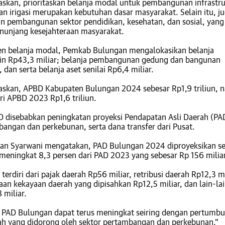
askan, prioritaskan belanja modal untuk pembangunan infrastr
dan irigasi merupakan kebutuhan dasar masyarakat. Selain itu, j
 pembangunan sektor pendidikan, kesehatan, dan sosial, yang
unjang kesejahteraan masyarakat.
n belanja modal, Pemkab Bulungan mengalokasikan belanja
in Rp43,3 miliar; belanja pembangunan gedung dan bangunan
, dan serta belanja aset senilai Rp6,4 miliar.
askan, APBD Kabupaten Bulungan 2024 sebesar Rp1,9 triliun, n
ri APBD 2023 Rp1,6 triliun.
 disebabkan peningkatan proyeksi Pendapatan Asli Daerah (PAD
bangan dan perkebunan, serta dana transfer dari Pusat.
an Syarwani mengatakan, PAD Bulungan 2024 diproyeksikan s
 meningkat 8,3 persen dari PAD 2023 yang sebesar Rp 156 miliar
erdiri dari pajak daerah Rp56 miliar, retribusi daerah Rp12,3 mi
aan kekayaan daerah yang dipisahkan Rp12,5 miliar, dan lain-la
 miliar.
 PAD Bulungan dapat terus meningkat seiring dengan pertumb
h yang didorong oleh sektor pertambangan dan perkebunan,”