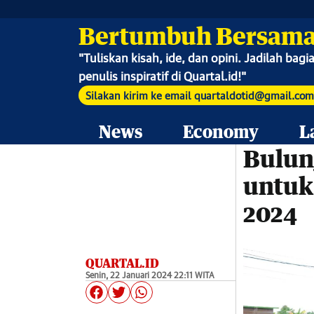
Bertumbuh Bersama
"
Tuliskan kisah, ide, dan opini. Jadilah bag
penulis inspiratif di Quartal.id!"
Silakan kirim ke email quartaldotid@gmail.com
News
Economy
L
Bulun
untuk 
2024
QUARTAL.ID
Senin, 22 Januari 2024 22:11 WITA