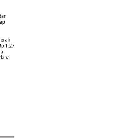
dan
dap
aerah
Rp 1,27
na
 dana