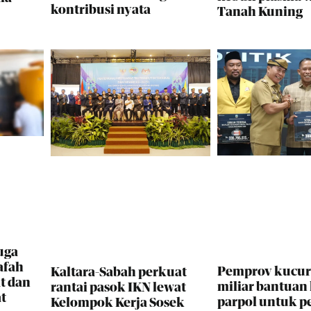
kontribusi nyata
Tanah Kuning
uga
afah
Pemprov kucur
Kaltara-Sabah perkuat
t dan
miliar bantuan
rantai pasok IKN lewat
t
parpol untuk p
Kelompok Kerja Sosek