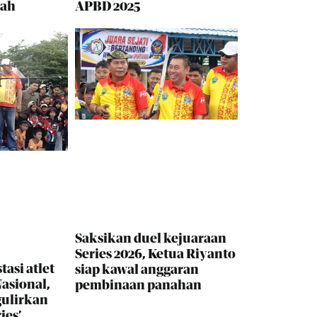
rah
APBD 2025
Saksikan duel kejuaraan
Series 2026, Ketua Riyanto
tasi atlet
siap kawal anggaran
asional,
pembinaan panahan
gulirkan
ies’