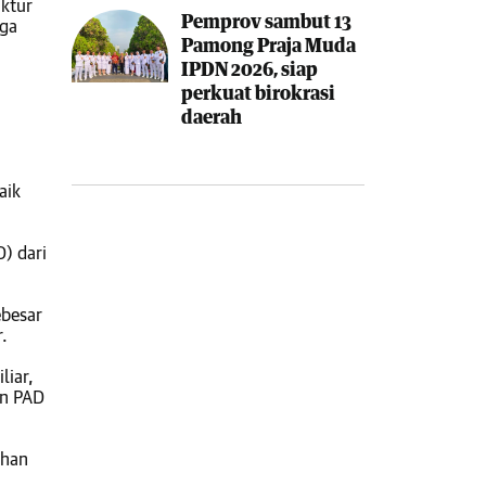
uktur
Pemprov sambut 13
uga
Pamong Praja Muda
IPDN 2026, siap
perkuat birokrasi
daerah
aik
) dari
ebesar
.
liar,
in PAD
uhan