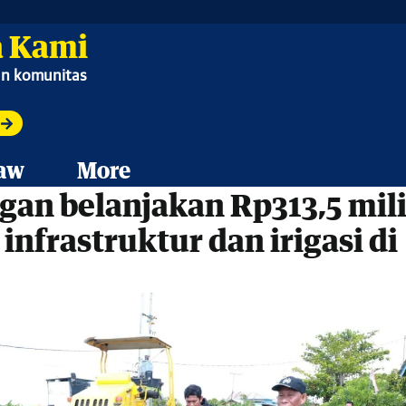
 Kami
ian komunitas
aw
More
gan belanjakan Rp313,5 mil
infrastruktur dan irigasi di