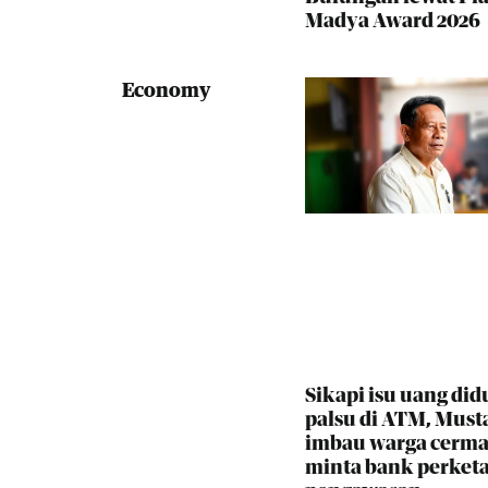
Madya Award 2026
Economy
Sikapi isu uang did
palsu di ATM, Must
imbau warga cerma
minta bank perketa