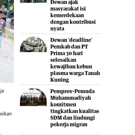
Dewan ajak
masyarakat isi
kemerdekaan
dengan kontribusi
nyata
Dewan ‘deadline’
Pemkab dan PT
Prima 30 hari
selesaikan
kewajiban kebun
plasma warga Tanah
Kuning
ja
Pemprov-Pemuda
Muhammadiyah
komitmen
tingkatkan kualitas
asikan
SDM dan lindungi
pekerja migran