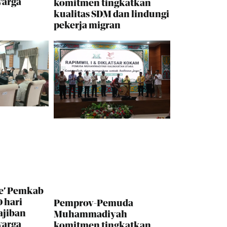
warga
komitmen tingkatkan
kualitas SDM dan lindungi
pekerja migran
e’ Pemkab
 hari
Pemprov-Pemuda
ajiban
Muhammadiyah
warga
komitmen tingkatkan