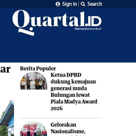
Sign in
Search
iar
Berita Populer
Ketua DPRD
dukung kemajuan
generasi muda
Bulungan lewat
Piala Madya Award
2026
Gelorakan
Nasionalisme,