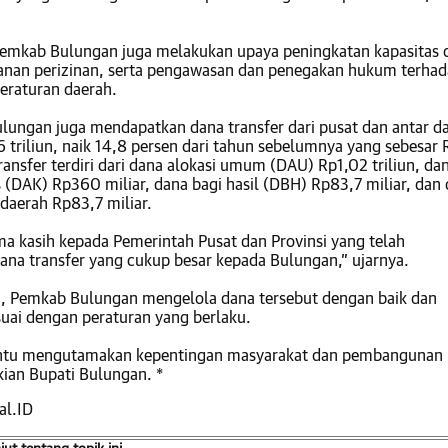
Pemkab Bulungan juga melakukan upaya peningkatan kapasitas 
yanan perizinan, serta pengawasan dan penegakan hukum terha
eraturan daerah.
ulungan juga mendapatkan dana transfer dari pusat dan antar d
 triliun, naik 14,8 persen dari tahun sebelumnya yang sebesar 
transfer terdiri dari dana alokasi umum (DAU) Rp1,02 triliun, da
s (DAK) Rp360 miliar, dana bagi hasil (DBH) Rp83,7 miliar, dan
 daerah Rp83,7 miliar.
ma kasih kepada Pemerintah Pusat dan Provinsi yang telah
na transfer yang cukup besar kepada Bulungan,” ujarnya.
ji, Pemkab Bulungan mengelola dana tersebut dengan baik dan
suai dengan peraturan yang berlaku.
entu mengutamakan kepentingan masyarakat dan pembangunan
kian Bupati Bulungan. *
al.ID